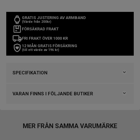
GRATIS JUSTERING AV ARMBAND
(Värde från 200kr)
FÖRSÄKRAD FRAKT
FRI FRAKT ÖVER 1000 KR
12 MÅN GRATIS FÖRSÄKRING
(till ett värde av 196 kr)
SPECIFIKATION
Varumärke
Tissot
Kollektion
Övriga Tissot
VARAN FINNS I FÖLJANDE BUTIKER
Serie
T-Pocket Pendants
Typ av klocka
Damklocka
Björkegrens Urmakeri 1933 Kalmar
Stil
Modeklockor
Garanti
2 år
VARUMÄRKET HITTAR DU HOS
MER FRÅN SAMMA VARUMÄRKE
Björkegrens Urmakeri 1933 Kalmar
Design
Engströms Urmakeri, Jönköping
Boett material
Rostfritt stål