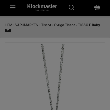
HEM
HEM
›
VARUMÄRKEN
›
Tissot
›
Övriga Tissot
›
TISSOT Baby
Ball
KLOCKOR
SMYCKEN
ÖVRIGT
VARUMÄRKEN
BUTIKER
PRESENTKORT