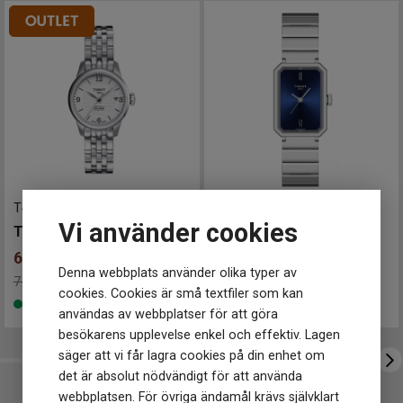
Klockmaster Alingsås
Form på boett
Rund
Klockmaster Borås, Centrum
Färg på boett
Silver
Armband material
Rostfritt stål
Klockmaster Falkenberg
Armband färg
Silver
Klockmaster Göteborg, Backaplan
Klockmaster Helsingborg Väla Rydbergs Ur
Urverk
Klockmaster Hudiksvall
Urverk
Quartz (batteri)
Klockmaster Kungälv
Klockmaster Malmö, Mobilia Urhandel
Storlek
Klockmaster Norrköping, Becks Urhandel
Diameter
21 mm
Klockmaster Norrtälje
T41118334
-
25.5 mm
T1601101104300
-
22 mm
Klockmaster Stockholm, Fältöversten
Vi använder cookies
TISSOT Le Locle 25mm
TISSOT SRV 22mm
Egenskaper
Klockmaster Stockholm, Kista
Vattentät
Nej
6 711
kr
5 050
kr
Klockmaster Sundsvall
Vattenskydd
3 ATM / 30 m
Denna webbplats använder olika typer av
7 895 kr
Spara 1 184 kr
-
Finns i lager
Klockmaster Uppsala, Gränby
Glas material
Mineral
cookies. Cookies är små textfiler som kan
Finns i lager
Klockmaster Örebro
användas av webbplatser för att göra
Klockmaster Östersund
besökarens upplevelse enkel och effektiv. Lagen
Mårtenssons Ur & Guld Halmstad
säger att vi får lagra cookies på din enhet om
det är absolut nödvändigt för att använda
webbplatsen. För övriga ändamål krävs självklart