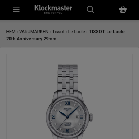
HEM
HEM
›
VARUMÄRKEN
›
Tissot
›
Le Locle
›
TISSOT Le Locle
20th Anniversary 29mm
KLOCKOR
SMYCKEN
ÖVRIGT
VARUMÄRKEN
BUTIKER
PRESENTKORT