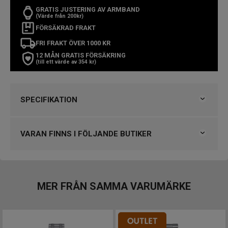
GRATIS JUSTERING AV ARMBAND
(Värde från 200kr)
FÖRSÄKRAD FRAKT
FRI FRAKT ÖVER 1000 KR
12 MÅN GRATIS FÖRSÄKRING
(till ett värde av 354 kr)
SPECIFIKATION
Varumärke
Tissot
Kollektion
Le Locle
VARAN FINNS I FÖLJANDE BUTIKER
Serie
Classic Traditional
Typ av klocka
Damklocka
Klockmaster Helsingborg Väla Rydbergs Ur
Stil
Automatklockor, Klassiska klockor
Klockmaster Malmö, Mobilia Urhandel
Garanti
2 år
Klockmaster Norrköping, Becks Urhandel
MER FRÅN SAMMA VARUMÄRKE
Klockmaster Östersund
Design
Index
Diamanter, Romerska siffror
VARUMÄRKET HITTAR DU HOS
Färg på urtavla
Silver