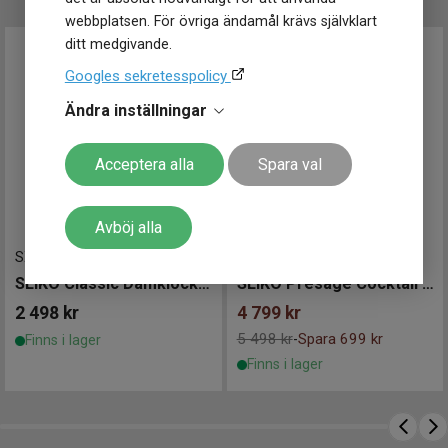
Glas material
Safir
webbplatsen. För övriga ändamål krävs självklart
ditt medgivande.
Funktioner
Googles sekretesspolicy
Datum
Ja
Patenterad Nivachron
Ändra inställningar
Övriga funktioner
balansfjäder
Acceptera alla
Spara val
Avböj alla
SXDG61P1
-
29 mm
SRP855J1
-
34 mm
SEIKO Classic Damklocka 29mm
SEIKO Presage Cocktail Time 34mm
2 498
kr
4 799
kr
5 498 kr
Spara 699 kr
-
Finns i lager
Finns i lager