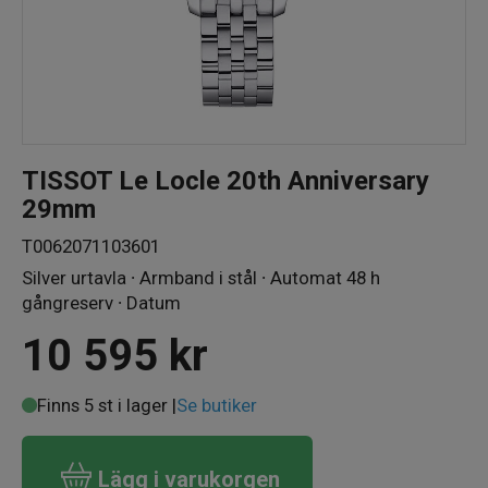
TISSOT Le Locle 20th Anniversary
29mm
T0062071103601
Silver urtavla ∙ Armband i stål ∙ Automat 48 h
gångreserv ∙ Datum
10 595
kr
Finns 5 st i lager |
Se butiker
Lägg i varukorgen