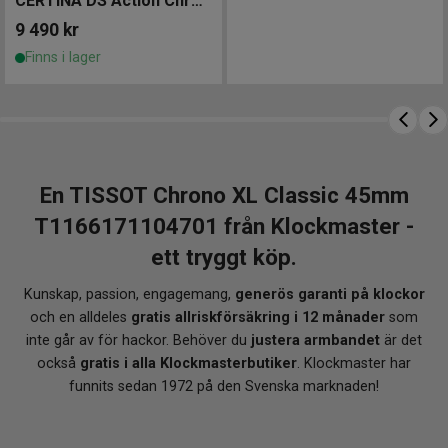
CERTINA DS Action Chronograph Titanium 42mm
9 490
kr
Finns i lager
En TISSOT Chrono XL Classic 45mm
T1166171104701 från Klockmaster -
ett tryggt köp.
Kunskap, passion, engagemang,
generös garanti på klockor
och en alldeles
gratis allriskförsäkring i 12 månader
som
inte går av för hackor. Behöver du
justera armbandet
är det
också
gratis i alla Klockmasterbutiker
. Klockmaster har
funnits sedan 1972 på den Svenska marknaden!