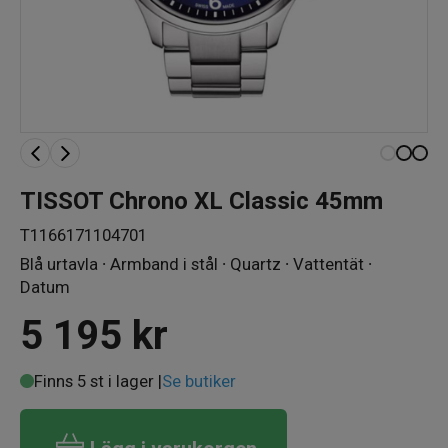
TISSOT Chrono XL Classic 45mm
T1166171104701
Blå urtavla ∙ Armband i stål ∙ Quartz ∙ Vattentät ∙
Datum
5 195
kr
Finns 5 st i lager |
Se butiker