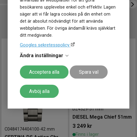
användas av webbplatser för att göra
Mårtenssons Ur & Guld Halmstad
Vattentät
Ja
besökarens upplevelse enkel och effektiv. Lagen
Vattenskydd
10 ATM / 100 m
säger att vi får lagra cookies på din enhet om
Glas material
Safir
det är absolut nödvändigt för att använda
UTVALT FÖR DIG
Lysmassa
Super-LumiNova
webbplatsen. För övriga ändamål krävs självklart
ditt medgivande.
Funktioner
Datum
Ja
Googles sekretesspolicy
Tidtagning
Ja
Ändra inställningar
EOL (indikator för batteriets
Övriga funktioner
sluttid)
Acceptera alla
Spara val
Avböj alla
DZ4329
-
51 mm
DIESEL Mega Chief 51mm
3 249
kr
C0484174404100
-
42 mm
Finns i lager