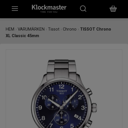
HEM
HEM
›
VARUMÄRKEN
›
Tissot
›
Chrono
›
TISSOT Chrono
XL Classic 45mm
KLOCKOR
SMYCKEN
ÖVRIGT
VARUMÄRKEN
BUTIKER
PRESENTKORT