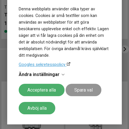
Klockmaster Sundsvall
T0062071109600
-
29 mm
T1562081103300
-
30 mm
Storlek
Denna webbplats använder olika typer av
Klockmaster Uppsala, Gränby
TISSOT Le Locle 29mm
Diameter
30 mm
TISSOT Ballade 30mm
cookies. Cookies är små textfiler som kan
Klockmaster Örebro
Höjd
30 mm
användas av webbplatser för att göra
10 695
kr
12 350
kr
Tjocklek
10.5 mm
Klockmaster Östersund
besökarens upplevelse enkel och effektiv. Lagen
Finns i lager
Finns i lager
Bredd på
Mårtenssons Ur & Guld Halmstad
16 mm
säger att vi får lagra cookies på din enhet om
armband
det är absolut nödvändigt för att använda
Vikt
88 gr
webbplatsen. För övriga ändamål krävs självklart
Egenskaper
ditt medgivande.
Vattentät
Ja
Googles sekretesspolicy
UTVALT FÖR DIG
Vattenskydd
10 ATM / 100 m
Glas material
Safir
Ändra inställningar
Antireflexbeläggning på båda
Glas egenskaper
sidor
Acceptera alla
Spara val
Lysmassa
Super-LumiNova
Spänne / lås
Fjärilslås
Avböj alla
Funktioner
Datum
Ja
Patenterad Nivachron
Övriga funktioner
balansfjäder