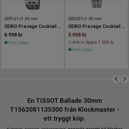
SRPL61J1
-
34 mm
SRE007J1
-
30 mm
SEIKO Presage Cocktail Time 34mm
SEIKO Presage Cocktail Time 30mm
6 998
kr
5 998
kr
7 498 kr
Spara 1 500 kr
-
Finns i lager
Finns i lager
En TISSOT Ballade 30mm
T1562081135300 från Klockmaster -
ett tryggt köp.