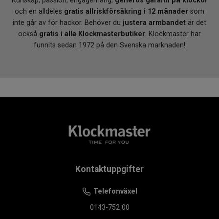
Kunskap, passion, engagemang,
generös garanti på klockor
och en alldeles
gratis allriskförsäkring i 12 månader
som
inte går av för hackor. Behöver du
justera armbandet
är det
också
gratis i alla Klockmasterbutiker
. Klockmaster har
funnits sedan 1972 på den Svenska marknaden!
Kontaktuppgifter
Telefonväxel
0143-752 00