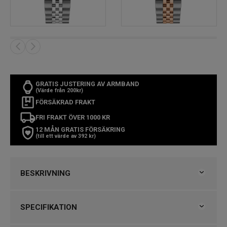
GRATIS JUSTERING AV ARMBAND
(Värde från 200kr)
FÖRSÄKRAD FRAKT
FRI FRAKT ÖVER 1000 KR
12 MÅN GRATIS FÖRSÄKRING
(till ett värde av 392 kr)
BESKRIVNING
Tissot Ballade T1562081135300 COSC är en förfinad
SPECIFIKATION
utveckling av en älskad Tissot‑klassiker —
återintroducerad 2024 och nu uppgraderad med