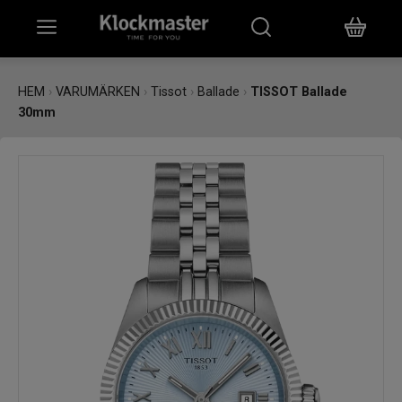
HEM
HEM
›
VARUMÄRKEN
›
Tissot
›
Ballade
›
TISSOT Ballade
30mm
KLOCKOR
SMYCKEN
ÖVRIGT
VARUMÄRKEN
BUTIKER
PRESENTKORT