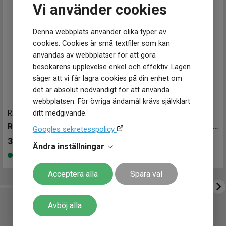
Vi använder cookies
Denna webbplats använder olika typer av
cookies. Cookies är små textfiler som kan
användas av webbplatser för att göra
besökarens upplevelse enkel och effektiv. Lagen
säger att vi får lagra cookies på din enhet om
det är absolut nödvändigt för att använda
webbplatsen. För övriga ändamål krävs självklart
ditt medgivande.
R21702162
-
23 mm
R27080702
-
29 mm
RADO Ceramica 23mm
RADO True Square Diamonds 29mm
Googles sekretesspolicy
30 800
kr
27 800
kr
Ändra inställningar
Finns i lager
Finns i lager
Acceptera alla
Spara val
Avböj alla
En TIMEX Hailey 24mm TW2W63800