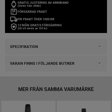
GRATIS JUSTERING AV ARMBAND
(Värde från 200kr)
FÖRSÄKRAD FRAKT
FRI FRAKT ÖVER 1000 KR
12 MÅN GRATIS FÖRSÄKRING
(till ett värde av 150 kr)
SPECIFIKATION
Varumärke
Timex
Kollektion
Timex
VARAN FINNS I FÖLJANDE BUTIKER
Serie
Hailey
Typ av klocka
Damklocka
Klockmaster Östersund
Stil
Modeklockor
Garanti
2 år
VARUMÄRKET HITTAR DU HOS
MER FRÅN SAMMA VARUMÄRKE
Klockmaster Malmö, Mobilia Urhandel
Design
Klockmaster Östersund
Index
Kristaller
Färg på urtavla
Svart
Boett material
Rostfritt stål