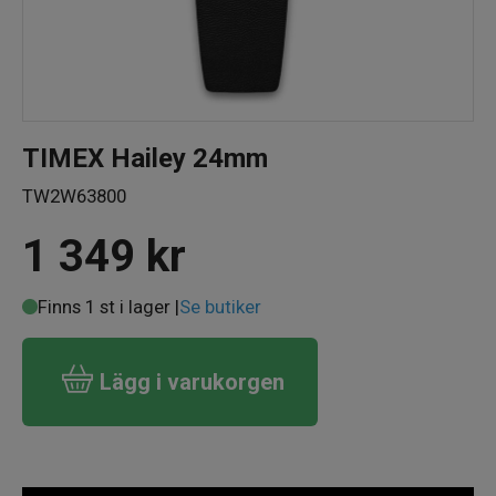
TIMEX Hailey 24mm
TW2W63800
1 349
kr
Finns 1 st i lager |
Se butiker
Lägg i varukorgen