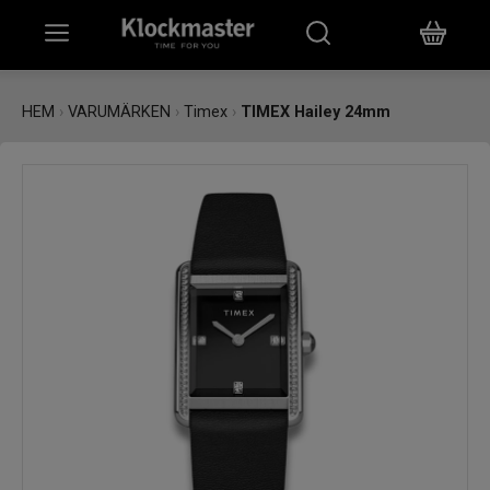
HEM
HEM
›
VARUMÄRKEN
›
Timex
›
TIMEX Hailey 24mm
KLOCKOR
SMYCKEN
ÖVRIGT
VARUMÄRKEN
BUTIKER
PRESENTKORT