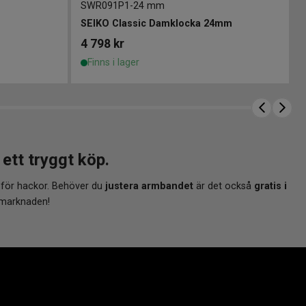
SWR091P1
-
24 mm
SEIKO Classic Damklocka 24mm
4 798
kr
Finns i lager
tt tryggt köp.
 för hackor. Behöver du
justera armbandet
är det också
gratis i
 marknaden!