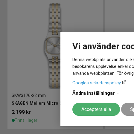
Vi använder co
Denna webbplats använder olika
besökarens upplevelse enkel och
använda webbplatsen. För övriga
Googles sekretesspolicy
Ändra inställningar
SKW3176
-
22 mm
SKW3177
-
2
SKAGEN Mellem Micro 22mm
SKAGEN Mel
Acceptera alla
S
2 199
kr
2 199
kr
Finns i lager
Finns i lage