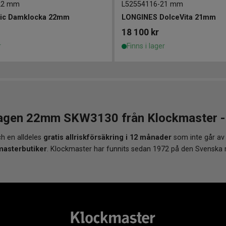
22 mm
L52554116
-
21 mm
sic Damklocka 22mm
LONGINES DolceVita 21mm
18 100
kr
r
Finns i lager
en 22mm SKW3130 från Klockmaster - e
h en alldeles
gratis allriskförsäkring i 12 månader
som inte går av
masterbutiker
. Klockmaster har funnits sedan 1972 på den Svenska