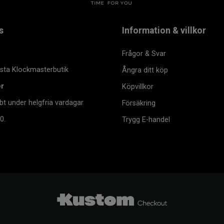
s
Information & villkor
Frågor & Svar
msta Klockmasterbutik
Ångra ditt köp
er
Köpvillkor
bt under helgfria vardagar
Försäkring
0.
Trygg E-handel