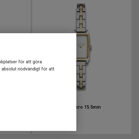
bplatser för att göra
r absolut nödvändigt för att
SKW3155
-
15.5 mm
SKAGEN Hagen Micro 15.5mm
2 199
kr
Finns i lager