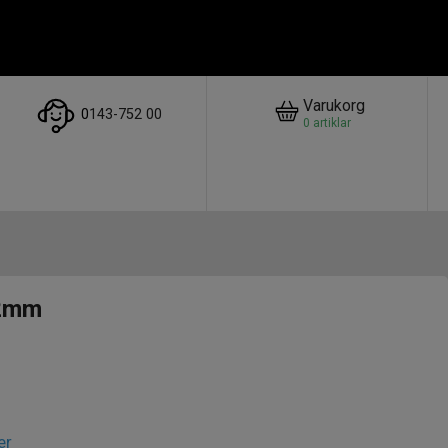
Varukorg
0
143-752 00
0
artiklar
2mm
er