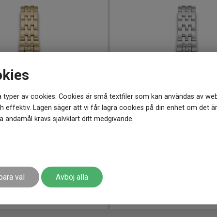
okies
 typer av cookies. Cookies är små textfiler som kan användas av web
 effektiv. Lagen säger att vi får lagra cookies på din enhet om det ä
 ändamål krävs självklart ditt medgivande.
2 mm
SKW3175
-
22 mm
lem Micro 22mm
SKAGEN Mellem Micro 22mm
para val
Avböj alla
2 199
kr
r
Finns i lager