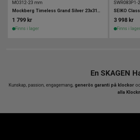
MO312
-
23 mm
SWR083P1
-
Mockberg Timeless Grand Silver 23x31mm
SEIKO Clas
1 799
kr
3 998
kr
Finns i lager
Finns i lage
En SKAGEN Hag
Kunskap, passion, engagemang,
generös garanti på klockor
oc
alla Klock