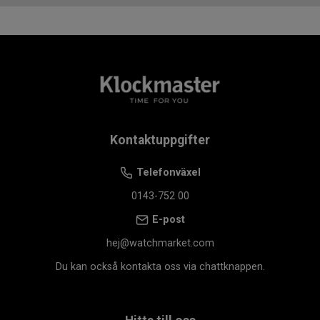
VARFÖR KLOCKMASTER?
Hos Klockmaster handlar du alltid tryggt. Vi är
auktoriserad återförsäljare av Sjöö Sandström och
garanterar att din klocka är äkta och av högsta kvalitet.
Du får dessutom gratis 12 månaders försäkring samt
gratis justering av armband i valfri Klockmasterbutik. Vid
köp över 1 000 kr erbjuds fri frakt för en smidig
Kontaktuppgifter
köpupplevelse.
Telefonväxel
0143-752 00
E-post
hej@watchmarket.com
Du kan också kontakta oss via chattknappen.