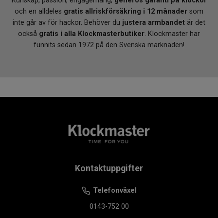
Kunskap, passion, engagemang,
generös garanti på klockor
och en alldeles
gratis allriskförsäkring i 12 månader
som
inte går av för hackor. Behöver du
justera armbandet
är det
också
gratis i alla Klockmasterbutiker
. Klockmaster har
funnits sedan 1972 på den Svenska marknaden!
Kontaktuppgifter
Telefonväxel
0143-752 00