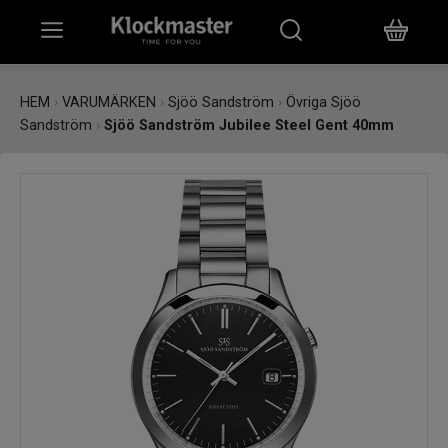
HEM
HEM
›
VARUMÄRKEN
›
Sjöö Sandström
›
Övriga Sjöö
Sandström
›
Sjöö Sandström Jubilee Steel Gent 40mm
KLOCKOR
SMYCKEN
ÖVRIGT
VARUMÄRKEN
BUTIKER
PRESENTKORT