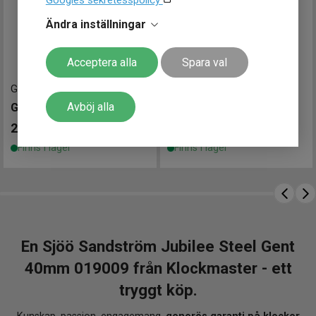
Googles sekretesspolicy
handlar du tryggt hos en
auktoriserad återförsäljare
.
Ändra inställningar
Du får alltid
garanterad äkthet
,
gratis 12 månaders
allriskförsäkring
samt
gratis justering av armbandet
Acceptera alla
Spara val
i valfri Klockmasterbutik
. Ett svenskt kvalitetsur med
tidlös karaktär – och en affär du kan känna dig helt
G208001
-
39 mm
P106001
-
40.5 mm
trygg med.
Avböj alla
GANT Taunton 39mm
GANT Prestige 40.5mm
2 290
kr
3 900
kr
Finns i lager
Finns i lager
En Sjöö Sandström Jubilee Steel Gent
40mm 019009 från Klockmaster - ett
tryggt köp.