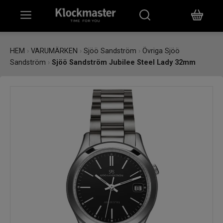
HEM
HEM
›
VARUMÄRKEN
›
Sjöö Sandström
›
Övriga Sjöö
Sandström
›
Sjöö Sandström Jubilee Steel Lady 32mm
KLOCKOR
SMYCKEN
ÖVRIGT
VARUMÄRKEN
BUTIKER
PRESENTKORT