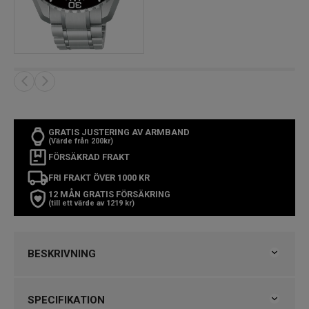
GRATIS JUSTERING AV ARMBAND
(Värde från 200kr)
FÖRSÄKRAD FRAKT
FRI FRAKT ÖVER 1000 KR
12 MÅN GRATIS FÖRSÄKRING
(till ett värde av 1219 kr)
BESKRIVNING
Seiko Prospex Marinemaster 1968 Heritage
SPECIFIKATION
JAMSTEC Limited Edition