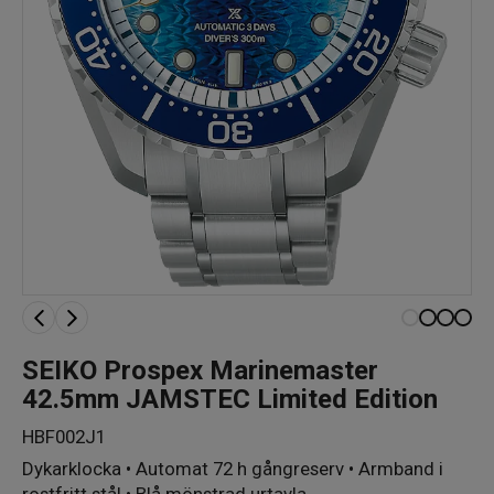
SEIKO Prospex Marinemaster
42.5mm JAMSTEC Limited Edition
HBF002J1
Dykarklocka • Automat 72 h gångreserv • Armband i
rostfritt stål • Blå mönstrad urtavla