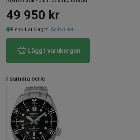
49 950
kr
Finns 1 st i lager |
Se butiker
Lägg i varukorgen
I samma serie