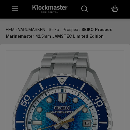
HEM
HEM
›
VARUMÄRKEN
›
Seiko
›
Prospex
›
SEIKO Prospex
Marinemaster 42.5mm JAMSTEC Limited Edition
KLOCKOR
SMYCKEN
ÖVRIGT
VARUMÄRKEN
BUTIKER
PRESENTKORT