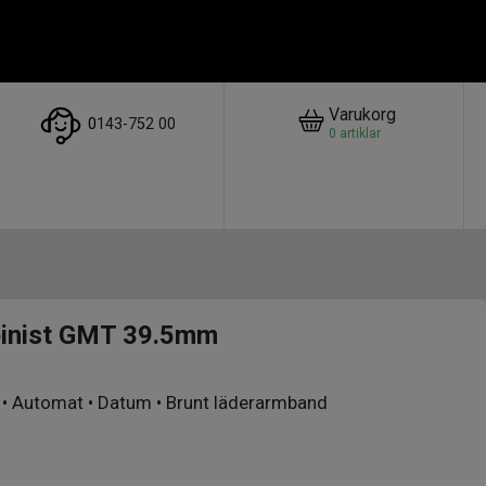
Varukorg
0
143-752 00
0
artiklar
pinist GMT 39.5mm
n • Automat • Datum • Brunt läderarmband