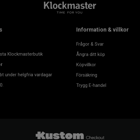
s
Information & villkor
Frågor & Svar
msta Klockmasterbutik
Ångra ditt köp
er
Köpvillkor
bt under helgfria vardagar
Försäkring
0.
Trygg E-handel