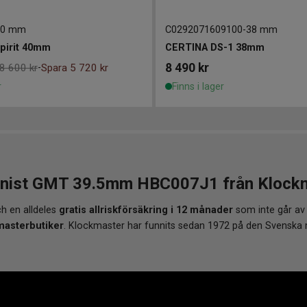
40 mm
C0292071609100
-
38 mm
pirit 40mm
CERTINA DS-1 38mm
8 490
kr
8 600 kr
Spara 5 720 kr
-
r
Finns i lager
inist GMT 39.5mm HBC007J1 från Klockmas
h en alldeles
gratis allriskförsäkring i 12 månader
som inte går av
masterbutiker
. Klockmaster har funnits sedan 1972 på den Svenska