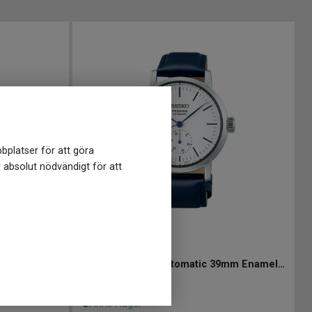
bplatser för att göra
r absolut nödvändigt för att
SPB161J1
-
39 mm
SEIKO Presage Automatic 40mm Laurel Enamel Limited Edition
SEIKO Presage Automatic 39mm Enamel Dial
15 998
kr
Finns i lager