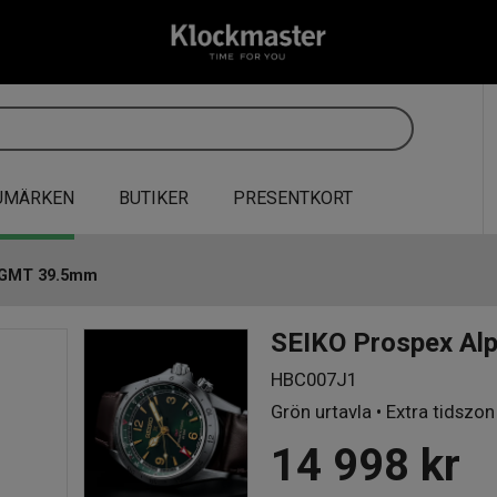
UMÄRKEN
BUTIKER
PRESENTKORT
t GMT 39.5mm
SEIKO Prospex Al
HBC007J1
Grön urtavla • Extra tidszo
14 998
kr