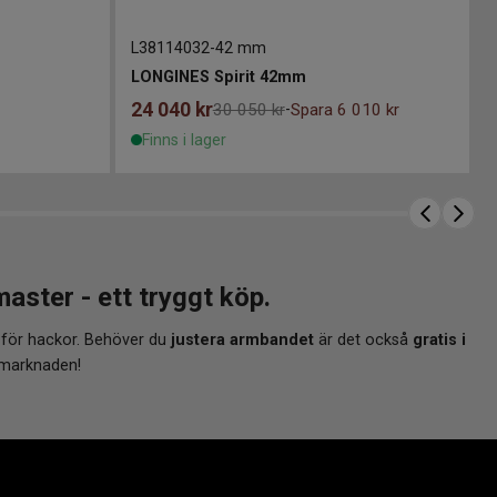
L38114032
-
42 mm
LONGINES Spirit 42mm
24 040
kr
30 050 kr
Spara 6 010 kr
-
Finns i lager
ter - ett tryggt köp.
 för hackor. Behöver du
justera armbandet
är det också
gratis i
 marknaden!