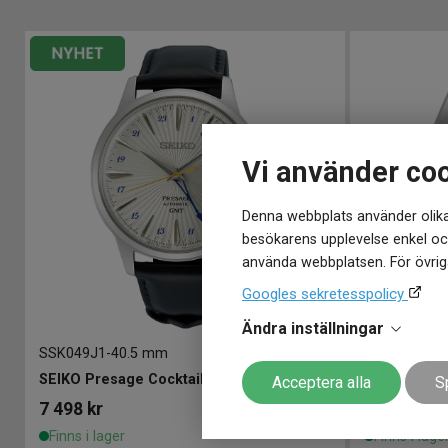
Vi använder co
Denna webbplats använder olika
besökarens upplevelse enkel och
använda webbplatsen. För övriga
Googles sekretesspolicy
Ändra inställningar
SSK049J1
-
40.5 mm
SPB531J1
-
3
dition
SEIKO Presage Cocktail Time GMT Silver Bullet 40.5mm
Acceptera alla
S
7 498
kr
11 998
kr
Finns i lager
Finns i lage