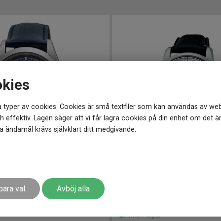
okies
 typer av cookies. Cookies är små textfiler som kan användas av web
 effektiv. Lagen säger att vi får lagra cookies på din enhet om det ä
 ändamål krävs självklart ditt medgivande.
9.5 mm
SPB393J1
-
40 mm
SEIKO Prospex Alpinist 39.5mm Limited Edition
para val
Avböj alla
19 998
kr
r
Finns i lager