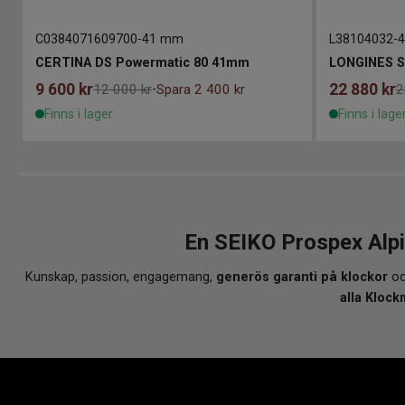
C0384071609700
-
41 mm
L38104032
-
Th Anniversary Edition 40mm
CERTINA DS Powermatic 80 41mm
LONGINES S
9 600
kr
22 880
kr
12 000 kr
Spara 2 400 kr
2
-
Finns i lager
Finns i lage
En SEIKO Prospex Alp
Kunskap, passion, engagemang,
generös garanti på klockor
oc
alla Klock