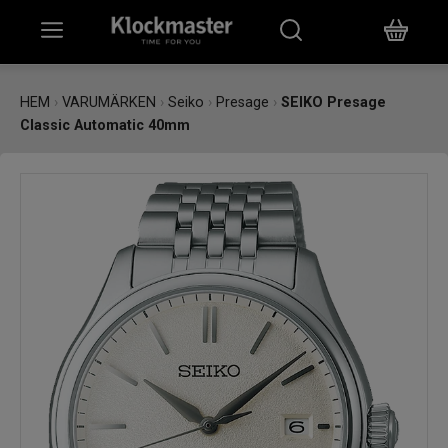
HEM
HEM
›
VARUMÄRKEN
›
Seiko
›
Presage
›
SEIKO Presage
Classic Automatic 40mm
KLOCKOR
SMYCKEN
ÖVRIGT
VARUMÄRKEN
BUTIKER
PRESENTKORT