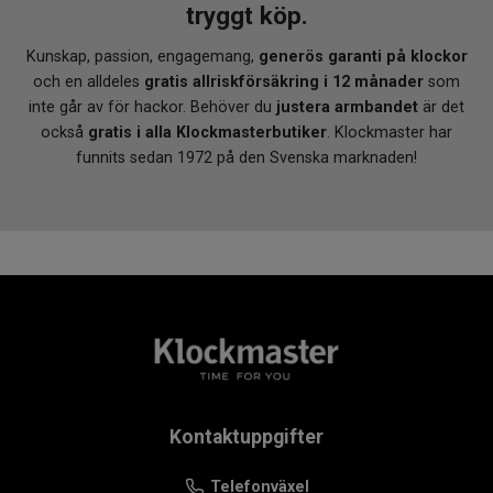
Vikt:
139 gram
tryggt köp.
Bandbredd mellan bandhornen:
20 mm
Kunskap, passion, engagemang,
generös garanti på klockor
och en alldeles
gratis allriskförsäkring i 12 månader
som
VARFÖR KLOCKMASTER?
inte går av för hackor. Behöver du
justera armbandet
är det
När du köper din Seiko Presage hos Klockmaster
också
gratis i alla Klockmasterbutiker
. Klockmaster har
handlar du från en
auktoriserad återförsäljare
, vilket
funnits sedan 1972 på den Svenska marknaden!
garanterar att du får en äkta produkt med full
tillverkargaranti. Du får dessutom
gratis 12 månaders
försäkring
,
gratis justering av armband i valfri
Klockmasterbutik
samt
fri frakt över 1 000 kr
. En
stilfull mekanisk klocka som kombinerar tradition,
kvalitet och långvarig bärglädje.
Kontaktuppgifter
Telefonväxel