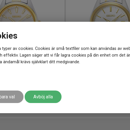
okies
 typer av cookies. Cookies är små textfiler som kan användas av web
 effektiv. Lagen säger att vi får lagra cookies på din enhet om det ä
 ändamål krävs självklart ditt medgivande.
0 mm
SUR312P1
-
40 mm
sic Sapphire 40mm
SEIKO New Link 40mm
3 998
kr
para val
Avböj alla
r
Finns i lager