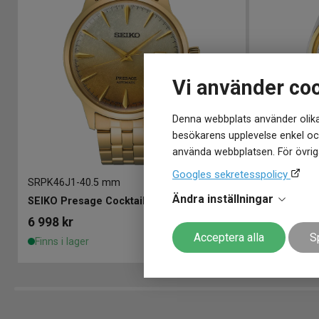
Vi använder co
Denna webbplats använder olika
besökarens upplevelse enkel och
använda webbplatsen. För övriga
Googles sekretesspolicy
SRPK46J1
-
40.5 mm
SUR446P1
-
4
Ändra inställningar
SEIKO Presage Cocktail Time 40mm
SEIKO Clas
6 998
kr
3 998
kr
Acceptera alla
S
Finns i lager
Finns i lage