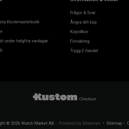
Frågor & Svar
msta Klockmasterbutik
Ångra ditt köp
er
Köpvillkor
bt under helgfria vardagar
Försäkring
0.
Trygg E-handel
ght © 2026 Watch Market AB -
Powered by Sitesmart
•
Sitemap
•
C