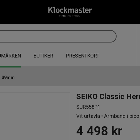
UMÄRKEN
BUTIKER
PRESENTKORT
ka 39mm
SEIKO Classic He
SUR558P1
Vit urtavla • Armband i bico
4 498
kr