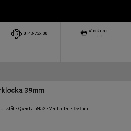
Varukorg
0
143-752 00
0
artiklar
rrklocka 39mm
lor stål • Quartz 6N52 • Vattentät • Datum