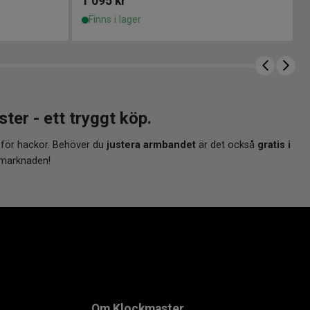
1 095
kr
Finns i lager
r - ett tryggt köp.
 för hackor. Behöver du
justera armbandet
är det också
gratis i
 marknaden!
Om Klockmaster