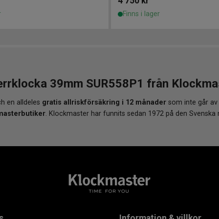
4 750
kr
r
Finns i lager
errklocka 39mm SUR558P1 från Klockmaste
h en alldeles
gratis allriskförsäkring i 12 månader
som inte går av
masterbutiker
. Klockmaster har funnits sedan 1972 på den Svenska
s
Information & villkor