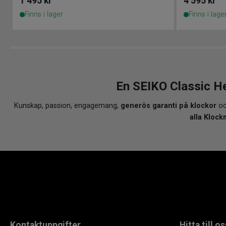
1 495
kr
4 595
kr
Finns i lager
Finns i lage
En SEIKO Classic H
Kunskap, passion, engagemang,
generös garanti på klockor
oc
alla Klock
Kontaktuppgifter
Hitta till os