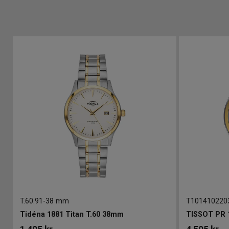
T.60.91
-
38 mm
T101410220
 de Longines 38mm
Tidéna 1881 Titan T.60 38mm
TISSOT PR 