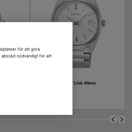
bplatser för att göra
r absolut nödvändigt för att
SUR307P1
-
40 mm
SEIKO Classic New Link 40mm
3 698
kr
Finns i lager