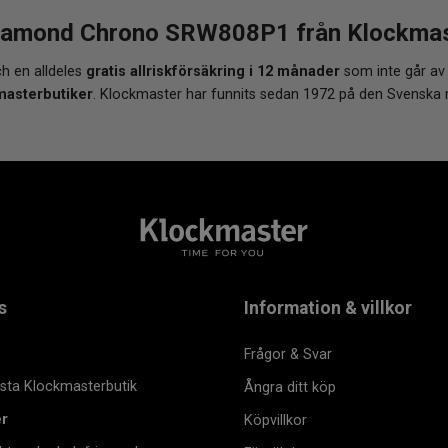
iamond Chrono SRW808P1 från Klockmaste
h en alldeles
gratis allriskförsäkring i 12 månader
som inte går av
masterbutiker
. Klockmaster har funnits sedan 1972 på den Svenska
s
Information & villkor
Frågor & Svar
msta Klockmasterbutik
Ångra ditt köp
er
Köpvillkor