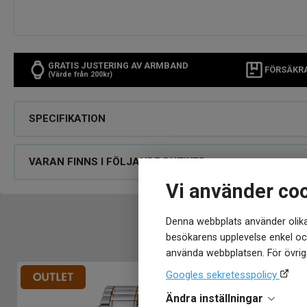
GRATIS JUSTERING AV ARMBAND
FÖRSÄKR
(Värde från 200kr)
SPECIFIKATION
VARAN FINNS I FÖLJANDE BUTIKER
Vi använder co
Denna webbplats använder olika
besökarens upplevelse enkel och
använda webbplatsen. För övriga
Googles sekretesspolicy
Ändra inställningar