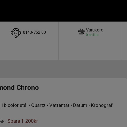
Varukorg
0
143-752 00
0
artiklar
amond Chrono
i bicolor stål • Quartz • Vattentät • Datum • Kronograf
kr
Spara
1 200kr
-