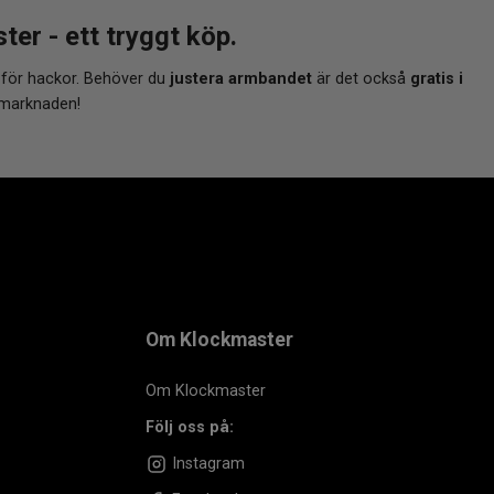
r - ett tryggt köp.
 för hackor. Behöver du
justera armbandet
är det också
gratis i
 marknaden!
Om Klockmaster
Om Klockmaster
Följ oss på:
Instagram