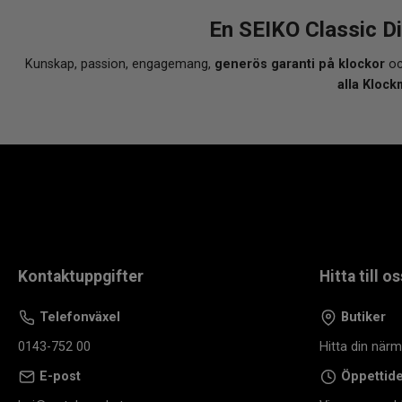
En SEIKO Classic D
Kunskap, passion, engagemang,
generös garanti på klockor
oc
alla Klock
Kontaktuppgifter
Hitta till os
Telefonväxel
Butiker
0143-752 00
Hitta din när
E-post
Öppettid