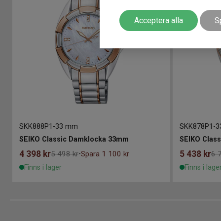
Acceptera alla
S
SKK888P1
-
33 mm
SKK878P1
-
3
SEIKO Classic Damklocka 33mm
SEIKO Clas
4 398
kr
5 438
kr
5 498 kr
Spara 1 100 kr
6 
-
Finns i lager
Finns i lage