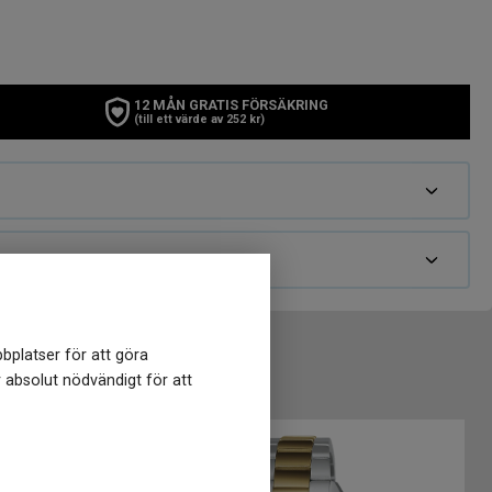
12 MÅN GRATIS FÖRSÄKRING
(till ett värde av 252 kr)
bplatser för att göra
r absolut nödvändigt för att