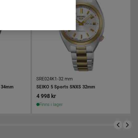
SRE024K1
-
32 mm
e 34mm
SEIKO 5 Sports SNXS 32mm
4 998
kr
Finns i lager