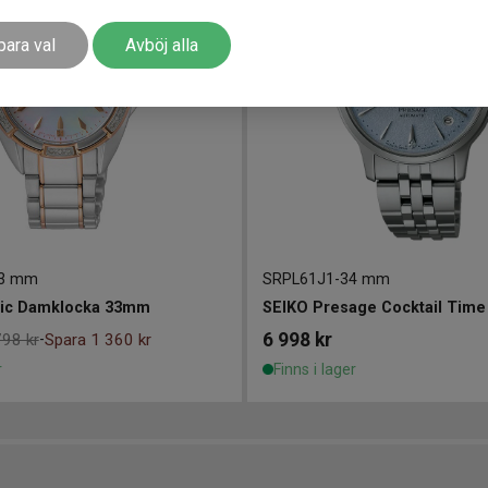
para val
Avböj alla
3 mm
SRPL61J1
-
34 mm
sic Damklocka 33mm
SEIKO Presage Cocktail Tim
6 998
kr
798 kr
Spara 1 360 kr
-
r
Finns i lager