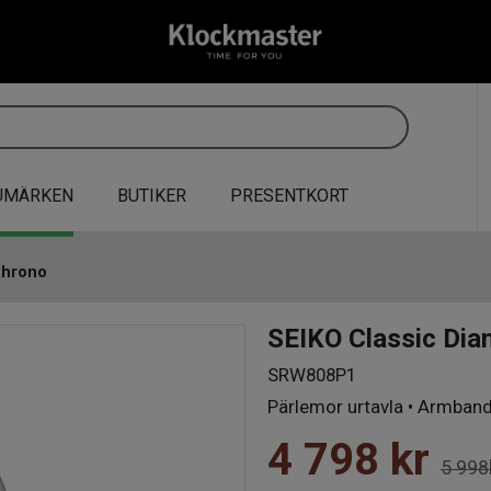
UMÄRKEN
BUTIKER
PRESENTKORT
Chrono
SEIKO Classic Di
SRW808P1
Pärlemor urtavla • Armband 
4 798
kr
5 998