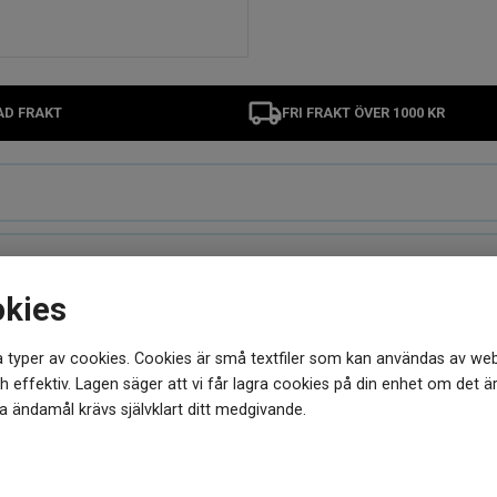
AD FRAKT
FRI FRAKT ÖVER 1000 KR
okies
 typer av cookies. Cookies är små textfiler som kan användas av web
MER FRÅN SAMMA VARUMÄRKE
 effektiv. Lagen säger att vi får lagra cookies på din enhet om det ä
 ändamål krävs självklart ditt medgivande.