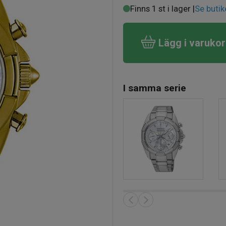
Finns 1 st i lager |
Se butik
Lägg i varuko
I samma serie