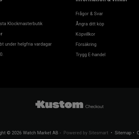
Frågor & Svar
msta Klockmasterbutik
Ångra ditt köp
er
Köpvillkor
bt under helgfria vardagar
Försäkring
0.
Trygg E-handel
ght © 2026 Watch Market AB -
Powered by Sitesmart
•
Sitemap
•
C