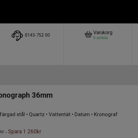
Varukorg
0
143-752 00
0
artiklar
ronograph 36mm
dfärgad stål • Quartz • Vattentät • Datum • Kronograf
kr
Spara
1 260kr
-