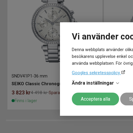
Vi använder co
Denna webbplats använder olika
besökarens upplevelse enkel och
använda webbplatsen. För övriga
Googles sekretesspolicy
SNDV41P1
-
36 mm
SNDZ69P1
-
3
Ändra inställningar
SEIKO Classic Chronograph 36mm
SEIKO Clas
3 823
kr
3 998
kr
4 498 kr
Spara 675 kr
4 
-
Acceptera alla
S
Finns i lager
Finns i lage