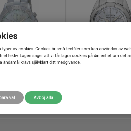
okies
 typer av cookies. Cookies är små textfiler som kan användas av web
 effektiv. Lagen säger att vi får lagra cookies på din enhet om det ä
 ändamål krävs självklart ditt medgivande.
7 mm
SRW807P1
-
36 mm
sic Chronograph 37mm
SEIKO Classic Chronograph 
4 398
kr
998 kr
Spara 1 000 kr
5 498 kr
Spara 1 100
-
-
para val
Avböj alla
r
Finns i lager