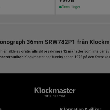
9 095
kr
r
Finns i lager
ronograph 36mm SRW782P1 från Klockmast
h en alldeles
gratis allriskförsäkring i 12 månader
som inte går av
masterbutiker
. Klockmaster har funnits sedan 1972 på den Svenska
s
Information & villkor