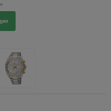
er
rgen