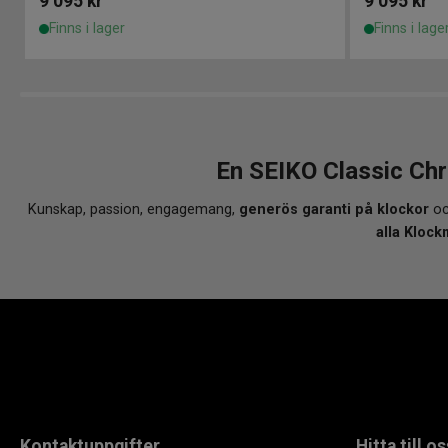
9 095
kr
9 095
kr
Finns i lager
Finns i lage
En SEIKO Classic Ch
Kunskap, passion, engagemang,
generös garanti på klockor
oc
alla Klock
Kontaktuppgifter
Hitta till os