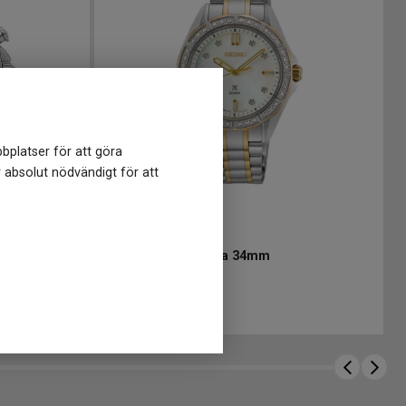
bplatser för att göra
r absolut nödvändigt för att
SUR622J1
-
34 mm
36mm
SEIKO Prospex Sea 34mm
29 950
kr
 kr
Finns i lager