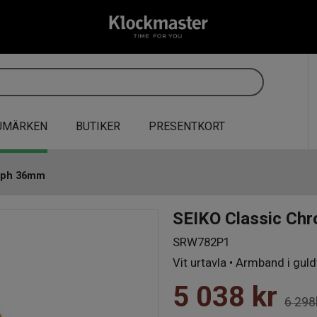
UMÄRKEN
BUTIKER
PRESENTKORT
raph 36mm
SEIKO Classic Ch
SRW782P1
Vit urtavla • Armband i gul
5 038
kr
6 298