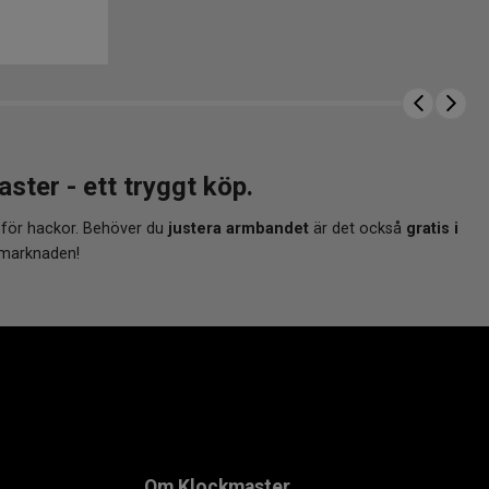
er - ett tryggt köp.
 för hackor. Behöver du
justera armbandet
är det också
gratis i
 marknaden!
Om Klockmaster