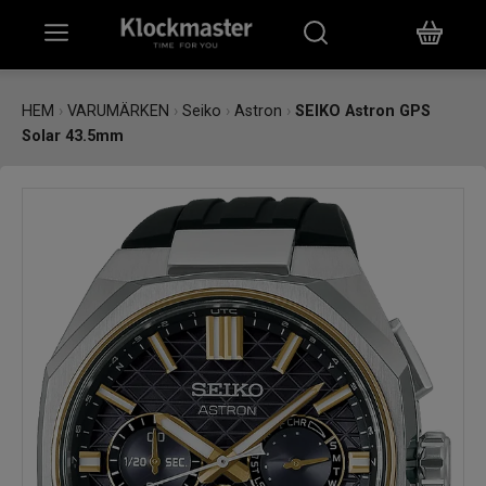
HEM
HEM
›
VARUMÄRKEN
›
Seiko
›
Astron
›
SEIKO Astron GPS
KLOCKOR
Solar 43.5mm
SMYCKEN
ÖVRIGT
VARUMÄRKEN
BUTIKER
PRESENTKORT