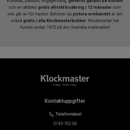
Kunskap, passion, engagemang,
generös garanti på klockor
och en alldeles
gratis allriskförsäkring i 12 månader
som
inte går av för hackor. Behöver du
justera armbandet
är det
också
gratis i alla Klockmasterbutiker
. Klockmaster har
funnits sedan 1972 på den Svenska marknaden!
Kontaktuppgifter
Telefonväxel
0143-752 00