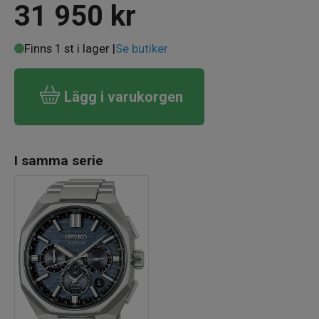
31 950
kr
Finns 1 st i lager |
Se butiker
Lägg i varukorgen
I samma serie