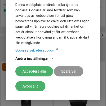
HAB003J1
-
43.5 mm
Storlek
9 998 kr
Spara 1 000 kr
-
Denna webbplats använder olika typer av
Klockmaster Kungälv
Diameter
42 mm
SEIKO Astron GPS Solar 43.5mm
cookies. Cookies är små textfiler som kan
Finns i lager
Klockmaster Malmö, Mobilia Urhandel
Bredd på armband
22 mm
31 950
kr
användas av webbplatser för att göra
Vikt
100 g
Klockmaster Norrköping, Becks Urhandel
Finns i lager
besökarens upplevelse enkel och effektiv. Lagen
Klockmaster Norrtälje
Egenskaper
säger att vi får lagra cookies på din enhet om
Klockmaster Nyköping
Vattentät
Ja
det är absolut nödvändigt för att använda
Klockmaster Nässjö
Vattenskydd
10 ATM / 100 m
webbplatsen. För övriga ändamål krävs självklart
Klockmaster Stockholm, Fältöversten
Glas material
Hardlex
ditt medgivande.
Klockmaster Stockholm, Kista
Lysmassa
LumiBrite
Klockmaster Sundsvall
UTVALT FÖR DIG
Googles sekretesspolicy
Spänne / lås
Bygel
Klockmaster Tranås
Ändra inställningar
Klockmaster Trollhättan
Funktioner
Klockmaster Ulricehamn
Datum
Ja
Klockmaster Uppsala, Gränby
Acceptera alla
Spara val
Dag
Ja
Klockmaster Örebro
Klockmaster Östersund
Avböj alla
Mårtenssons Ur & Guld Halmstad