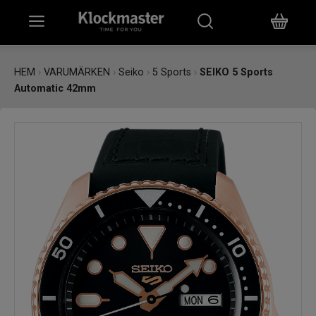
HEM
HEM
›
VARUMÄRKEN
›
Seiko
›
5 Sports
›
SEIKO 5 Sports
Automatic 42mm
KLOCKOR
SMYCKEN
ÖVRIGT
VARUMÄRKEN
BUTIKER
PRESENTKORT