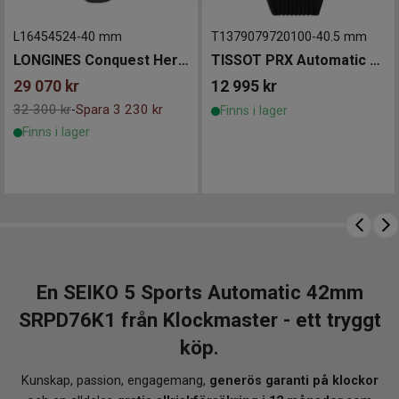
L16454524
-
40 mm
T1379079720100
-
40.5 mm
LONGINES Conquest Heritage 40mm
TISSOT PRX Automatic Carbon 40.5mm
29 070
kr
12 995
kr
32 300 kr
Spara 3 230 kr
-
Finns i lager
Finns i lager
En SEIKO 5 Sports Automatic 42mm
SRPD76K1 från Klockmaster - ett tryggt
köp.
Kunskap, passion, engagemang,
generös garanti på klockor