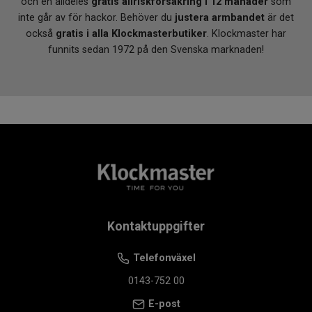
och en alldeles
gratis allriskförsäkring i 12 månader
som
inte går av för hackor. Behöver du
justera armbandet
är det
också
gratis i alla Klockmasterbutiker
. Klockmaster har
funnits sedan 1972 på den Svenska marknaden!
Kontaktuppgifter
Telefonväxel
0143-752 00
E-post