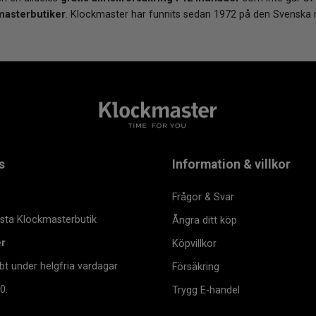
masterbutiker
. Klockmaster har funnits sedan 1972 på den Svenska
s
Information & villkor
Frågor & Svar
msta Klockmasterbutik
Ångra ditt köp
er
Köpvillkor
bt under helgfria vardagar
Försäkring
0.
Trygg E-handel