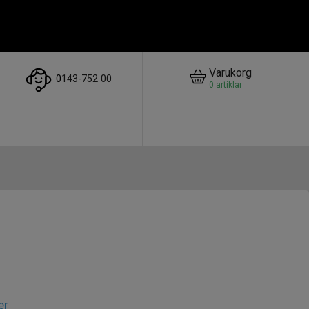
Varukorg
0
143-752 00
0
artiklar
er