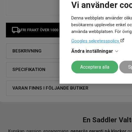
Vi använder co
Denna webbplats använder olika
besökarens upplevelse enkel och
FRI FRAKT ÖVER 1000 KR
använda webbplatsen. För övriga
Googles sekretesspolicy
Ändra inställningar
BESKRIVNING
Acceptera alla
S
SPECIFIKATION
VARAN FINNS I FÖLJANDE BUTIKER
En Saddler Valt
Kunskap, passion, engagemang,
generös garanti på klockor
oc