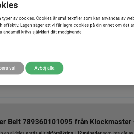
okies
 typer av cookies. Cookies är små textfiler som kan användas av web
 effektiv. Lagen säger att vi får lagra cookies på din enhet om det ä
 ändamål krävs självklart ditt medgivande.
para val
Avböj alla
er Belt 789360101095 från Klockmaster - 
h en alldeles
gratis allriskförsäkring i 12 månader
som inte går av