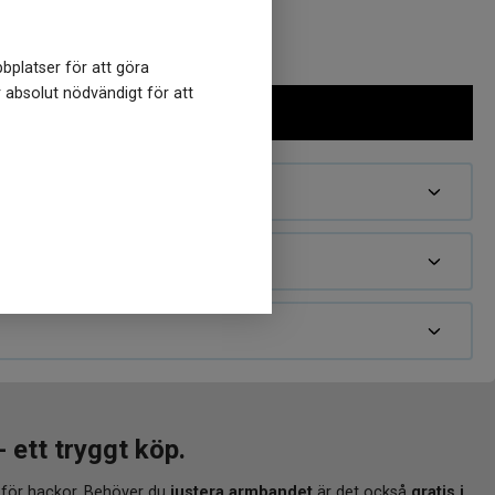
bplatser för att göra
r absolut nödvändigt för att
ett tryggt köp.
 för hackor. Behöver du
justera armbandet
är det också
gratis i