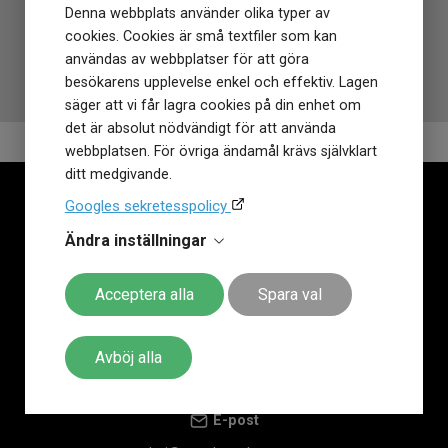
inte går av för hackor. Behöver du
justera armbandet
är det
Denna webbplats använder olika typer av
också
gratis i alla Klockmasterbutiker
. Klockmaster har
cookies. Cookies är små textfiler som kan
funnits sedan 1972 på den Svenska marknaden!
användas av webbplatser för att göra
besökarens upplevelse enkel och effektiv. Lagen
säger att vi får lagra cookies på din enhet om
det är absolut nödvändigt för att använda
webbplatsen. För övriga ändamål krävs självklart
ditt medgivande.
Googles sekretesspolicy
Ändra inställningar
Acceptera alla
Spara val
Kontaktuppgifter
Telefonväxel
Avböj alla
0143-752 00
E-post