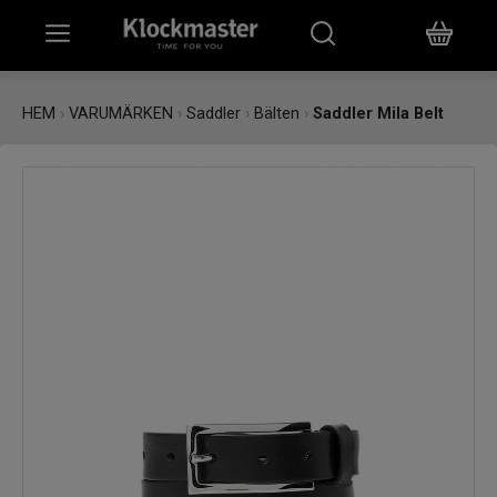
HEM
HEM
›
VARUMÄRKEN
›
Saddler
›
Bälten
›
Saddler Mila Belt
KLOCKOR
SMYCKEN
ÖVRIGT
VARUMÄRKEN
BUTIKER
PRESENTKORT