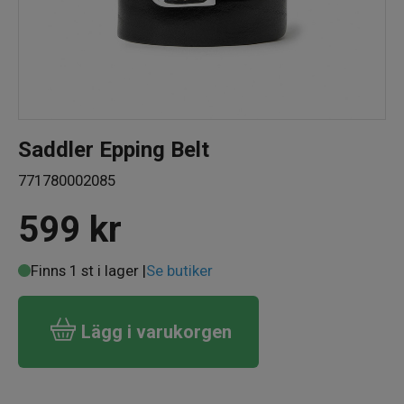
Saddler Epping Belt
771780002085
599
kr
Finns 1 st i lager |
Se butiker
Lägg i varukorgen