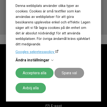
och en alldeles
gratis allriskförsäkring i 12 månader
som
Denna webbplats använder olika typer av
inte går av för hackor. Behöver du
justera armbandet
är det
cookies. Cookies är små textfiler som kan
också
gratis i alla Klockmasterbutiker
. Klockmaster har
användas av webbplatser för att göra
funnits sedan 1972 på den Svenska marknaden!
besökarens upplevelse enkel och effektiv. Lagen
säger att vi får lagra cookies på din enhet om
det är absolut nödvändigt för att använda
webbplatsen. För övriga ändamål krävs självklart
ditt medgivande.
Googles sekretesspolicy
Ändra inställningar
Acceptera alla
Spara val
Kontaktuppgifter
Avböj alla
Telefonväxel
0143-752 00
E-post