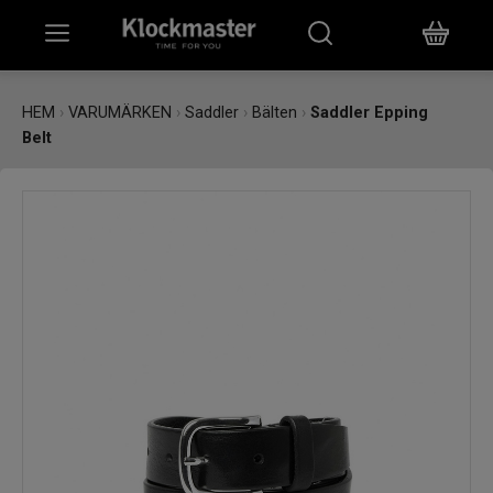
HEM
HEM
›
VARUMÄRKEN
›
Saddler
›
Bälten
›
Saddler Epping
Belt
KLOCKOR
SMYCKEN
ÖVRIGT
VARUMÄRKEN
BUTIKER
PRESENTKORT