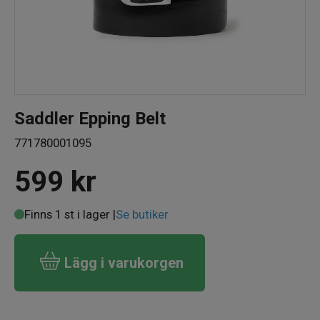
Saddler Epping Belt
771780001095
599
kr
Finns 1 st i lager |
Se butiker
Lägg i varukorgen