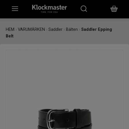
HEM
HEM
›
VARUMÄRKEN
›
Saddler
›
Bälten
›
Saddler Epping
Belt
KLOCKOR
SMYCKEN
ÖVRIGT
VARUMÄRKEN
BUTIKER
PRESENTKORT