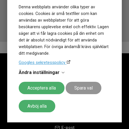
och en alldeles
gratis allriskförsäkring i 12 månader
som
Denna webbplats använder olika typer av
inte går av för hackor. Behöver du
justera armbandet
är det
cookies. Cookies är små textfiler som kan
också
gratis i alla Klockmasterbutiker
. Klockmaster har
användas av webbplatser för att göra
funnits sedan 1972 på den Svenska marknaden!
besökarens upplevelse enkel och effektiv. Lagen
säger att vi får lagra cookies på din enhet om
det är absolut nödvändigt för att använda
webbplatsen. För övriga ändamål krävs självklart
ditt medgivande.
Googles sekretesspolicy
Ändra inställningar
Acceptera alla
Spara val
Kontaktuppgifter
Avböj alla
Telefonväxel
0143-752 00
E-post