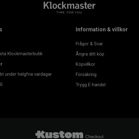
s
Information & villkor
Frågor & Svar
msta Klockmasterbutik
Ångra ditt köp
er
Köpvillkor
bt under helgfria vardagar
Försäkring
0.
Trygg E-handel