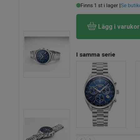
Finns 1 st i lager |
Se butik
Lägg i varuko
I samma serie