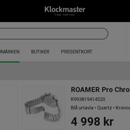
UMÄRKEN
BUTIKER
PRESENTKORT
ROAMER Pro Chr
R993819414520
Blå urtavla • Quartz • Kron
4 998
kr