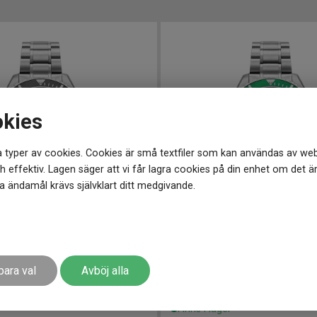
okies
 typer av cookies. Cookies är små textfiler som kan användas av web
 effektiv. Lagen säger att vi får lagra cookies på din enhet om det ä
 ändamål krävs självklart ditt medgivande.
520
-
43 mm
R969845417520
-
43 mm
o Scuba 200 43mm
ROAMER Pro Scuba 200 43m
para val
Avböj alla
4 998
kr
r
Finns i lager