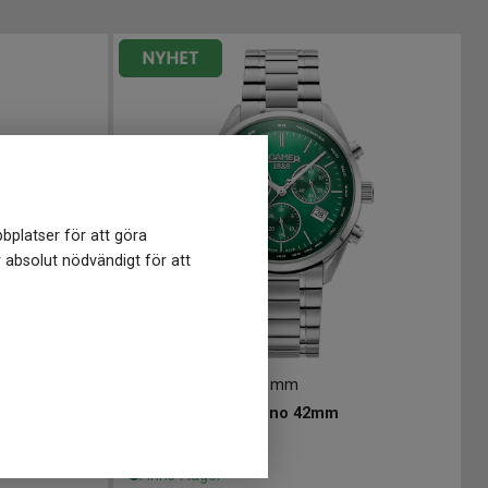
bplatser för att göra
r absolut nödvändigt för att
R993819417520
-
42 mm
m
ROAMER Pro Chrono 42mm
4 998
kr
Finns i lager