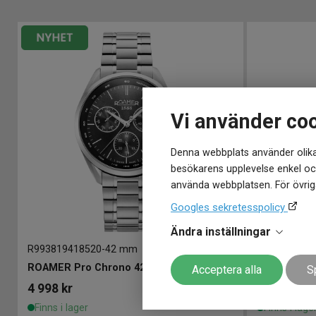
Vi använder co
Denna webbplats använder olika
besökarens upplevelse enkel och
använda webbplatsen. För övriga
Googles sekretesspolicy
Ändra inställningar
R993819418520
-
42 mm
R969845418
ROAMER Pro Chrono 42mm
ROAMER Pr
Acceptera alla
S
4 998
kr
4 998
kr
Finns i lager
Finns i lage