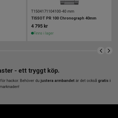
T1504171104100
-
40 mm
TISSOT PR 100 Chronograph 40mm
4 795
kr
Finns i lager
r - ett tryggt köp.
 för hackor. Behöver du
justera armbandet
är det också
gratis i
 marknaden!