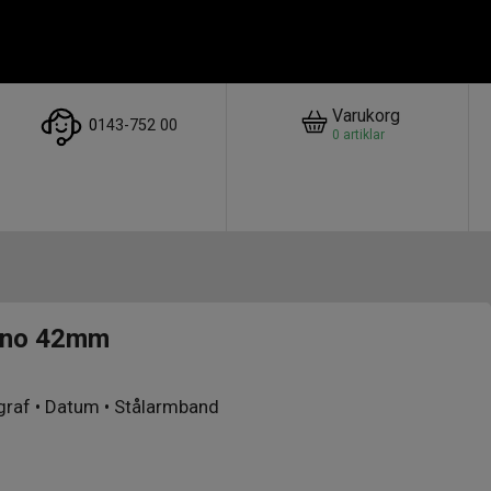
Varukorg
0
143-752 00
0
artiklar
ono 42mm
ograf • Datum • Stålarmband