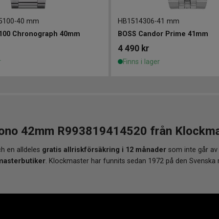
5100
-
40 mm
HB1514306
-
41 mm
100 Chronograph 40mm
BOSS Candor Prime 41mm
4 490
kr
r
Finns i lager
no 42mm R993819414520 från Klockmaste
h en alldeles
gratis allriskförsäkring i 12 månader
som inte går av
masterbutiker
. Klockmaster har funnits sedan 1972 på den Svenska