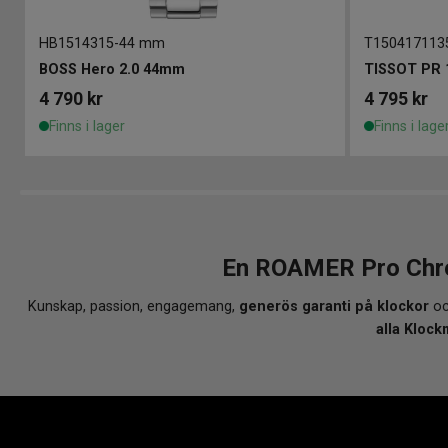
HB1514315
-
44 mm
T150417113
BOSS Hero 2.0 44mm
TISSOT PR 
4 790
kr
4 795
kr
Finns i lager
Finns i lage
En ROAMER Pro Chro
Kunskap, passion, engagemang,
generös garanti på klockor
oc
alla Klock