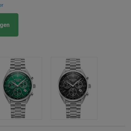
er
rgen