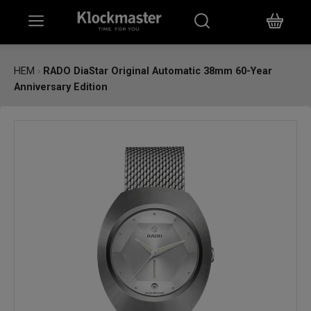
HEM
HEM
›
RADO DiaStar Original Automatic 38mm 60-Year
Anniversary Edition
KLOCKOR
SMYCKEN
ÖVRIGT
VARUMÄRKEN
BUTIKER
PRESENTKORT