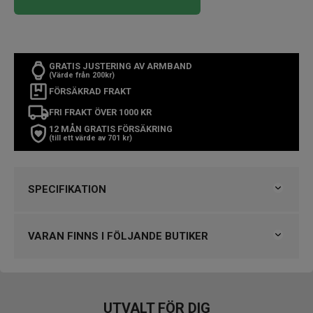
GRATIS JUSTERING AV ARMBAND
(Värde från 200kr)
FÖRSÄKRAD FRAKT
FRI FRAKT ÖVER 1000 KR
12 MÅN GRATIS FÖRSÄKRING
(till ett värde av 701 kr)
SPECIFIKATION
Varumärke
Rado
Kollektion
Diastar Original
VARAN FINNS I FÖLJANDE BUTIKER
Typ av klocka
Herrklocka
Stil
Klassiska klockor
Klockmaster Helsingborg Väla Rydbergs Ur
Garanti
5 år
UTVALT FÖR DIG
Design