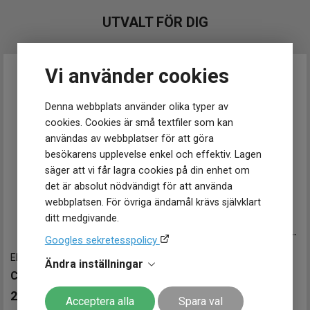
Vattenskydd
30 ATM / 300 m
UTVALT FÖR DIG
Glas material
Safir
Funktioner
Vi använder cookies
Datum
Ja
Tidtagning
Ja
Denna webbplats använder olika typer av
cookies. Cookies är små textfiler som kan
användas av webbplatser för att göra
besökarens upplevelse enkel och effektiv. Lagen
säger att vi får lagra cookies på din enhet om
det är absolut nödvändigt för att använda
webbplatsen. För övriga ändamål krävs självklart
EFV-C120D-2AEF
-
45.5 mm
ditt medgivande.
CASIO Edifice Chronograph 45mm
Googles sekretesspolicy
1 499
kr
EFB-700D-2AVUEF
-
45 mm
Ändra inställningar
1 849 kr
Spara 350 kr
-
CASIO Edifice Chronograph 45mm
Finns i lager
2 299
kr
Acceptera alla
Spara val