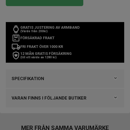
GRATIS JUSTERING AV ARMBAND
(Värde från 200kr)
FÖRSÄKRAD FRAKT
FRI FRAKT ÖVER 1000 KR
12 MÅN GRATIS FÖRSÄKRING
(till ett värde av 1280 kr)
SPECIFIKATION
Varumärke
Rado
Kollektion
Captain Cook Ht Ceramic
VARAN FINNS I FÖLJANDE BUTIKER
Typ av klocka
Herrklocka
Stil
Kronografklockor
Klockmaster Helsingborg Väla Rydbergs Ur
Garanti
5 år
MER FRÅN SAMMA VARUMÄRKE
Design