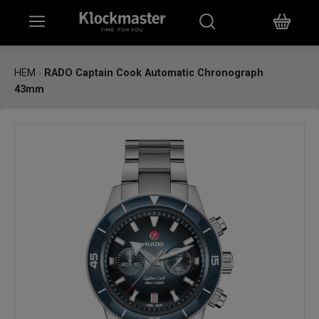
HEM
HEM
›
RADO Captain Cook Automatic Chronograph
43mm
KLOCKOR
SMYCKEN
ÖVRIGT
VARUMÄRKEN
BUTIKER
PRESENTKORT