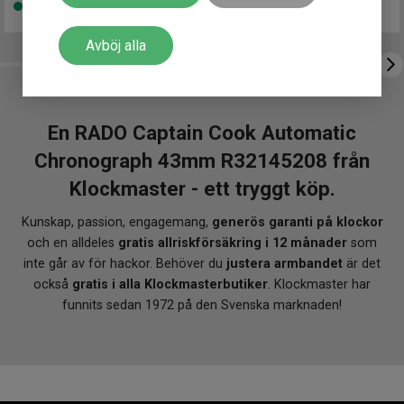
Finns i lager
Avböj alla
En RADO Captain Cook Automatic
Chronograph 43mm R32145208 från
Klockmaster - ett tryggt köp.
Kunskap, passion, engagemang,
generös garanti på klockor
och en alldeles
gratis allriskförsäkring i 12 månader
som
inte går av för hackor. Behöver du
justera armbandet
är det
också
gratis i alla Klockmasterbutiker
. Klockmaster har
funnits sedan 1972 på den Svenska marknaden!