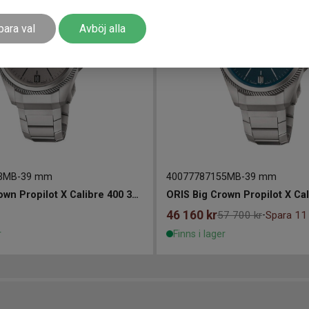
para val
Avböj alla
3MB
-
39 mm
40077787155MB
-
39 mm
ORIS Big Crown Propilot X Calibre 400 39mm
46 160
kr
57 700 kr
Spara 11
-
r
Finns i lager