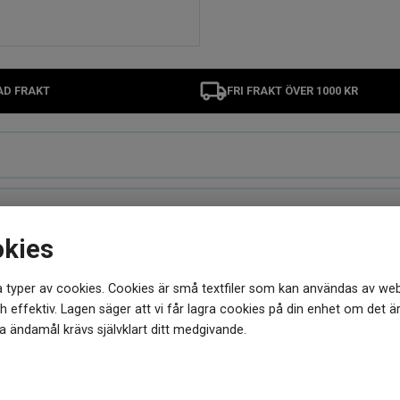
AD FRAKT
FRI FRAKT ÖVER 1000 KR
okies
 typer av cookies. Cookies är små textfiler som kan användas av web
MER FRÅN SAMMA VARUMÄRKE
 effektiv. Lagen säger att vi får lagra cookies på din enhet om det ä
 ändamål krävs självklart ditt medgivande.