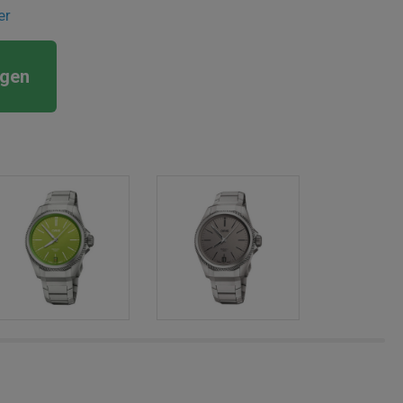
er
rgen