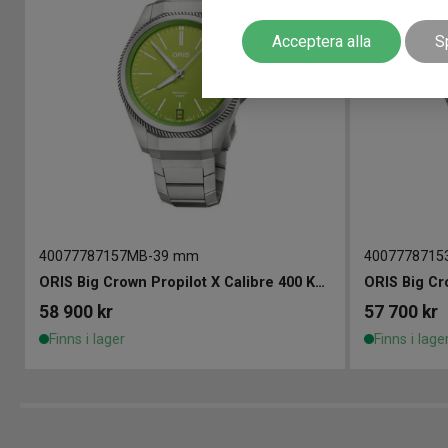
Acceptera alla
S
40077787157MB
-
39 mm
4007778715
ORIS Big Crown Propilot X Calibre 400 Kermit Edition 39mm
58 900
kr
57 700
kr
Finns i lager
Finns i lage