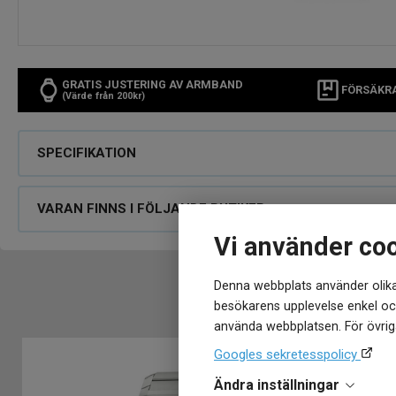
GRATIS JUSTERING AV ARMBAND
FÖRSÄKR
(Värde från 200kr)
SPECIFIKATION
VARAN FINNS I FÖLJANDE BUTIKER
Vi använder co
Denna webbplats använder olika
besökarens upplevelse enkel och
använda webbplatsen. För övriga
Googles sekretesspolicy
Ändra inställningar