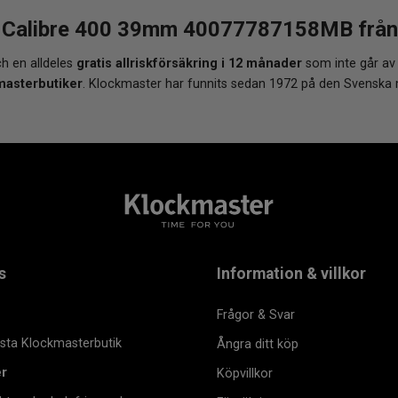
X Calibre 400 39mm 40077787158MB från K
h en alldeles
gratis allriskförsäkring i 12 månader
som inte går av
masterbutiker
. Klockmaster har funnits sedan 1972 på den Svenska
s
Information & villkor
Frågor & Svar
msta Klockmasterbutik
Ångra ditt köp
er
Köpvillkor