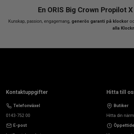
En ORIS Big Crown Propilot 
Kunskap, passion, engagemang,
generös garanti på klockor
oc
alla Klock
Kontaktuppgifter
Hitta till os
Telefonväxel
Butiker
0143-752 00
Hitta din när
E-post
Öppettid