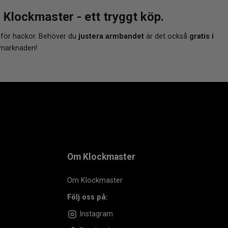
lockmaster - ett tryggt köp.
 för hackor. Behöver du
justera armbandet
är det också
gratis i
 marknaden!
Om Klockmaster
Om Klockmaster
Följ oss på:
Instagram