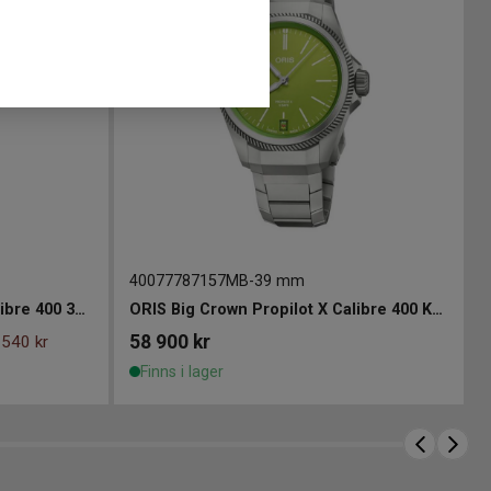
40077787157MB
-
39 mm
ORIS Big Crown Propilot X Calibre 400 39mm
ORIS Big Crown Propilot X Calibre 400 Kermit Edition 39mm
58 900
kr
 540 kr
Finns i lager