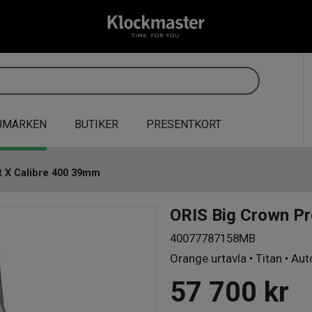
UMÄRKEN
BUTIKER
PRESENTKORT
t X Calibre 400 39mm
ORIS Big Crown Pr
40077787158MB
Orange urtavla • Titan • Au
57 700
kr