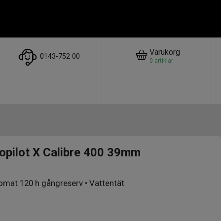
Varukorg
0
143-752 00
0
artiklar
opilot X Calibre 400 39mm
tomat 120 h gångreserv • Vattentät