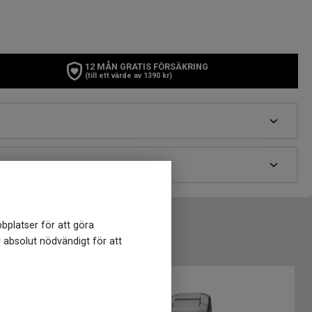
12 MÅN GRATIS FÖRSÄKRING
(till ett värde av 1390 kr)
bplatser för att göra
r absolut nödvändigt för att