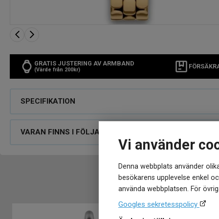
GRATIS JUSTERING AV ARMBAND
FÖRSÄKR
(Värde från 200kr)
SPECIFIKATION
VARAN FINNS I FÖLJANDE BUTIKER
Vi använder co
Denna webbplats använder olika
besökarens upplevelse enkel och
använda webbplatsen. För övriga
Googles sekretesspolicy