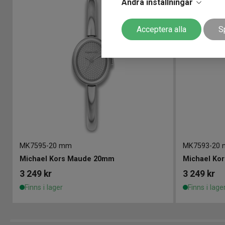
Ändra inställningar
Acceptera alla
S
MK7595
-
20 mm
MK7593
-
20
Michael Kors Maude 20mm
Michael Ko
3 249
kr
3 249
kr
Finns i lager
Finns i lage