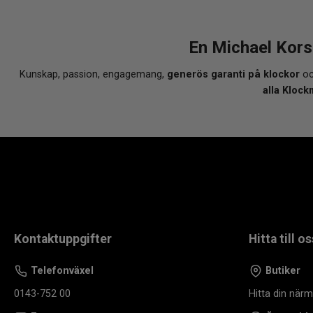
En Michael Kors
Kunskap, passion, engagemang,
generös garanti på klockor
oc
alla Klock
Kontaktuppgifter
Hitta till os
Telefonväxel
Butiker
0143-752 00
Hitta din när