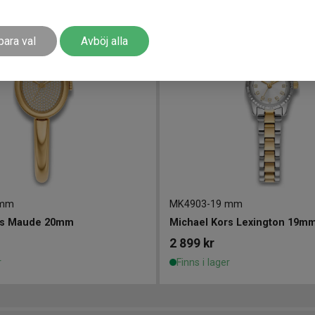
para val
Avböj alla
 mm
MK4903
-
19 mm
rs Maude 20mm
Michael Kors Lexington 19m
2 899
kr
r
Finns i lager