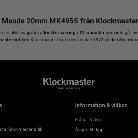
 Maude 20mm MK4955 från Klockmaster -
h en alldeles
gratis allriskförsäkring i 12 månader
som inte går av
masterbutiker
. Klockmaster har funnits sedan 1972 på den Svenska
s
Information & villkor
Frågor & Svar
msta Klockmasterbutik
Ångra ditt köp