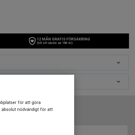
12 MÅN GRATIS FÖRSÄKRING
(till ett värde av 184 kr)
bplatser för att göra
r absolut nödvändigt för att