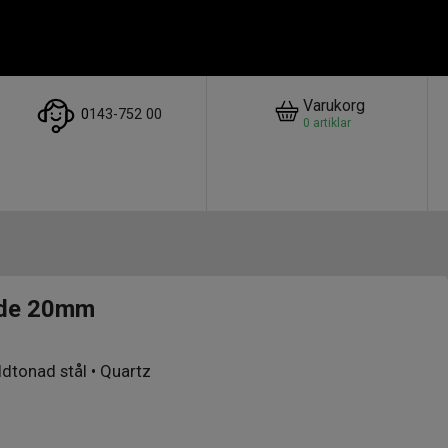
Varukorg
0
143-752 00
0
artiklar
ude 20mm
ldtonad stål • Quartz