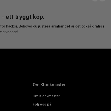
 ett tryggt köp.
 för hackor. Behöver du
justera armbandet
är det också
gratis i
 marknaden!
Om Klockmaster
Om Klockmaster
Följ oss på: