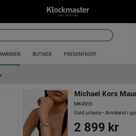
UMÄRKEN
BUTIKER
PRESENTKORT
m
Michael Kors Ma
MK4955
Guld urtavla • Armband i gu
2 899
kr