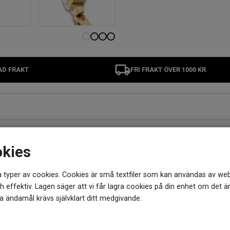
AD FRAKT
FRI FRAKT ÖVER 1000 KR
okies
 typer av cookies. Cookies är små textfiler som kan användas av web
 effektiv. Lagen säger att vi får lagra cookies på din enhet om det ä
MER FRÅN SAMMA VARUMÄRKE
 ändamål krävs självklart ditt medgivande.