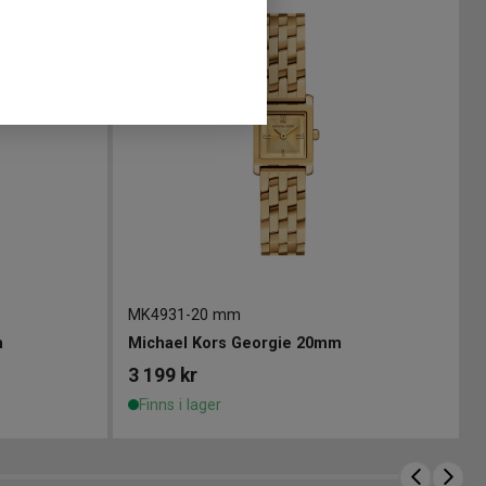
MK4931
-
20 mm
m
Michael Kors Georgie 20mm
3 199
kr
Finns i lager