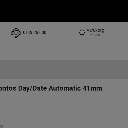
Varukorg
0
143-752 00
0
artiklar
Pontos Day/Date Automatic 41mm
er