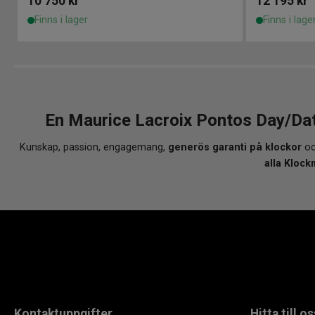
10 750
kr
12 195
kr
Finns i lager
Finns i lage
En Maurice Lacroix Pontos Day/Da
Kunskap, passion, engagemang,
generös garanti på klockor
oc
alla Klock
Kontaktuppgifter
Hitta till os