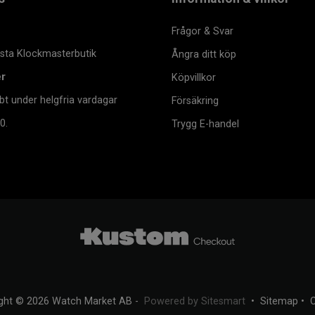
Frågor & Svar
msta Klockmasterbutik
Ångra ditt köp
er
Köpvillkor
bt under helgfria vardagar
Försäkring
0.
Trygg E-handel
ght © 2026 Watch Market AB -
Powered by Sitesmart
•
Sitemap
•
C