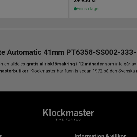
29 950
kr
r
Finns i lager
te Automatic 41mm PT6358-SS002-333-1 f
h en alldeles
gratis allriskförsäkring i 12 månader
som inte går av
masterbutiker
. Klockmaster har funnits sedan 1972 på den Svenska
s
Information & villkor