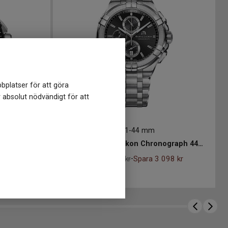
bplatser för att göra
r absolut nödvändigt för att
AI1018-SS002-330-1
-
44 mm
r Solar 41mm
Maurice Lacroix Aikon Chronograph 44mm
12 392
kr
15 490 kr
Spara 3 098 kr
-
Finns i lager