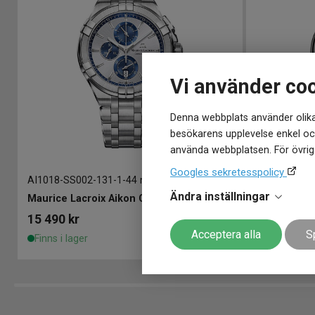
Vi använder co
Denna webbplats använder olika
besökarens upplevelse enkel och
använda webbplatsen. För övriga
Googles sekretesspolicy
AI1018-SS002-131-1
-
44 mm
AI1118-SS00
Ändra inställningar
Maurice Lacroix Aikon Chronograph 44mm
15 490
kr
15 490
kr
Acceptera alla
S
Finns i lager
Finns i lage