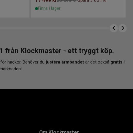
17 499
kr
20 500 kr
Spara 3 001 kr
-
Finns i lager
rån Klockmaster - ett tryggt köp.
 för hackor. Behöver du
justera armbandet
är det också
gratis i
 marknaden!
Om Klockmaster