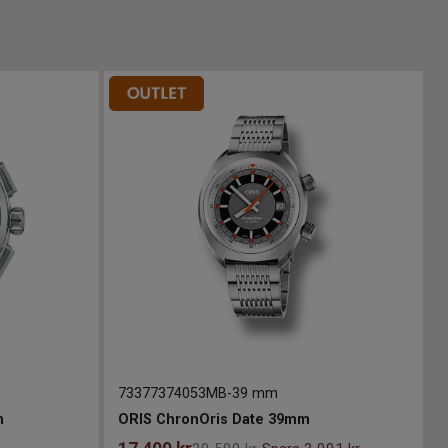
73377374053MB
-
39 mm
m
ORIS ChronOris Date 39mm