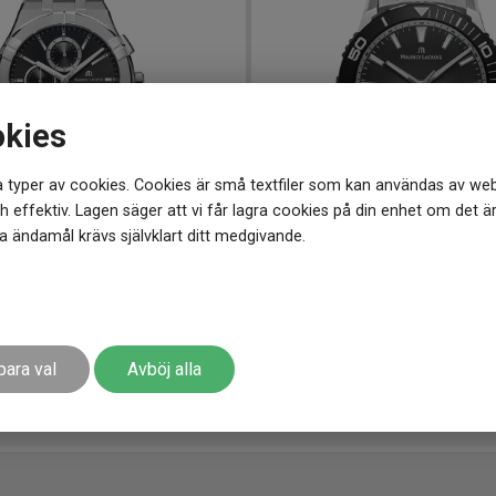
okies
 typer av cookies. Cookies är små textfiler som kan användas av web
 effektiv. Lagen säger att vi får lagra cookies på din enhet om det ä
 ändamål krävs självklart ditt medgivande.
2-330-1
-
42 mm
PT1008-SSL22-330-1
-
41 mm
Maurice Lacroix Aikon Quartz Chronograph 42mm
Maurice Lacroix Pontos Dive
13 490
kr
para val
Avböj alla
r
Finns i lager