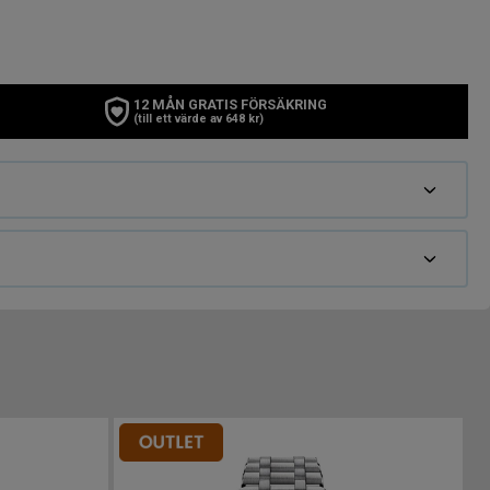
12 MÅN GRATIS FÖRSÄKRING
(till ett värde av 648 kr)