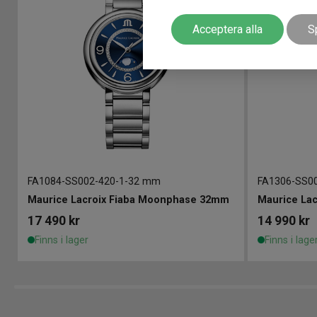
Acceptera alla
S
FA1084-SS002-420-1
-
32 mm
FA1306-SS00
Maurice Lacroix Fiaba Moonphase 32mm
Maurice Lac
17 490
kr
14 990
kr
Finns i lager
Finns i lage