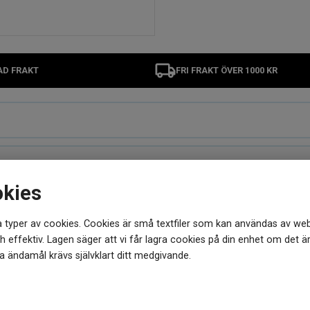
AD FRAKT
FRI FRAKT ÖVER 1000 KR
okies
 typer av cookies. Cookies är små textfiler som kan användas av web
MER FRÅN SAMMA VARUMÄRKE
 effektiv. Lagen säger att vi får lagra cookies på din enhet om det ä
 ändamål krävs självklart ditt medgivande.