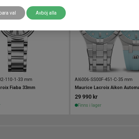
para val
Avböj alla
2-110-1
-
33 mm
AI6006-SS00F-451-C
-
35 mm
roix Fiaba 33mm
29 990
kr
r
Finns i lager