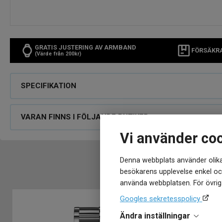
GRATIS JUSTERING AV ARMBAND
FÖRSÄKR
(Värde från 200kr)
SPECIFIKATION
VARAN FINNS I FÖLJANDE BUTIKER
Vi använder co
Denna webbplats använder olika
besökarens upplevelse enkel och
använda webbplatsen. För övriga
Googles sekretesspolicy
Ändra inställningar