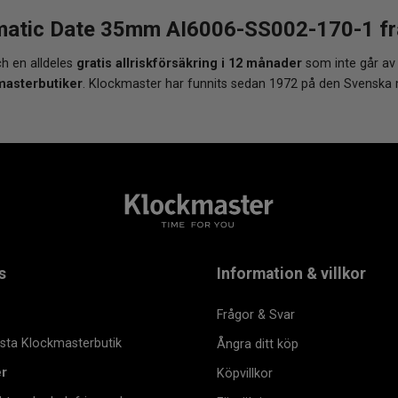
matic Date 35mm AI6006-SS002-170-1 från
h en alldeles
gratis allriskförsäkring i 12 månader
som inte går av
masterbutiker
. Klockmaster har funnits sedan 1972 på den Svenska
s
Information & villkor
Frågor & Svar
msta Klockmasterbutik
Ångra ditt köp
er
Köpvillkor