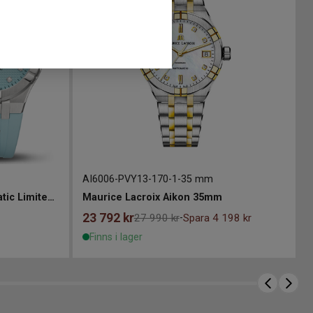
AI6006-PVY13-170-1
-
35 mm
Maurice Lacroix Aikon Automatic Limited Summer Edition 35mm
Maurice Lacroix Aikon 35mm
23 792
kr
27 990 kr
Spara 4 198 kr
-
Finns i lager