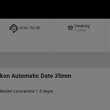
Varukorg
0
143-752 00
0
artiklar
Aikon Automatic Date 35mm
ående! Leveranstid 1-3 dagar.