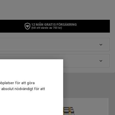
12 MÅN GRATIS FÖRSÄKRING
(till ett värde av 703 kr)
bplatser för att göra
r absolut nödvändigt för att