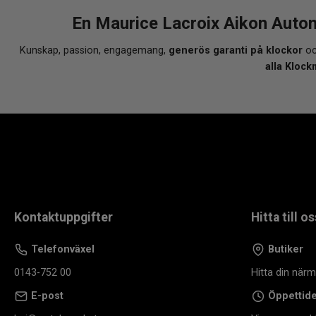
En Maurice Lacroix Aikon Auto
Kunskap, passion, engagemang,
generös garanti på klockor
oc
alla Klock
Kontaktuppgifter
Hitta till os
Telefonväxel
Butiker
0143-752 00
Hitta din när
E-post
Öppettid