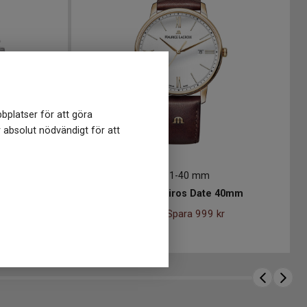
bplatser för att göra
r absolut nödvändigt för att
EL1118-PVP01-112-1
-
40 mm
Maurice Lacroix Pontos Chronograph 43mm
Maurice Lacroix Eliros Date 40mm
8 991
kr
9 990 kr
Spara 999 kr
-
Finns i lager