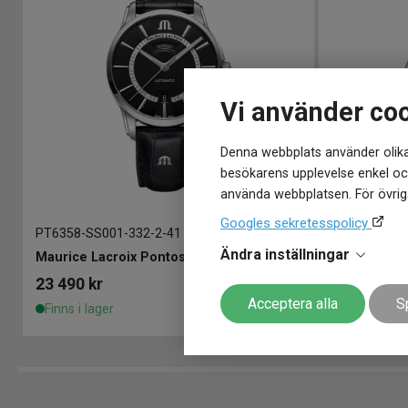
Vi använder co
Denna webbplats använder olika
besökarens upplevelse enkel och
använda webbplatsen. För övriga
Googles sekretesspolicy
PT6358-SS001-332-2
-
41 mm
PT6248-SS0
Ändra inställningar
Maurice Lacroix Pontos Day/Date Automatic 41mm
Maurice Lac
23 490
kr
24 990
kr
Acceptera alla
S
Finns i lager
Finns i lage