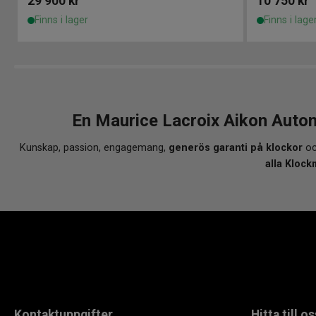
29 900
kr
10 750
kr
Finns i lager
Finns i lage
En Maurice Lacroix Aikon Auto
Kunskap, passion, engagemang,
generös garanti på klockor
oc
alla Klock
Kontaktuppgifter
Hitta till os