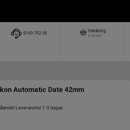
Varukorg
0
143-752 00
0
artiklar
Aikon Automatic Date 42mm
ående! Leveranstid 1-3 dagar.