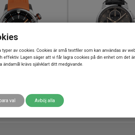
okies
 typer av cookies. Cookies är små textfiler som kan användas av web
 effektiv. Lagen säger att vi får lagra cookies på din enhet om det ä
 ändamål krävs självklart ditt medgivande.
0L-330-J
-
42 mm
PT6388-SS001-321-2
-
43 mm
roix Pontos S Diver 42mm
36 990
kr
para val
Avböj alla
r
Finns i lager