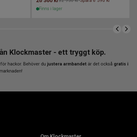
26 360
kr
32 950 kr
Spara 6 590 kr
-
Finns i lager
 Klockmaster - ett tryggt köp.
 för hackor. Behöver du
justera armbandet
är det också
gratis i
 marknaden!
Om Klockmaster