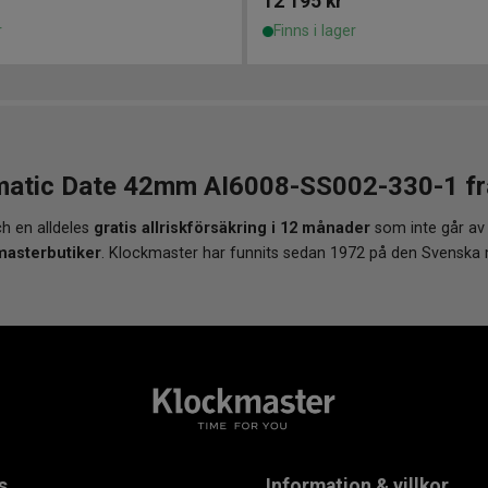
12 195
kr
r
Finns i lager
matic Date 42mm AI6008-SS002-330-1 från
h en alldeles
gratis allriskförsäkring i 12 månader
som inte går av
masterbutiker
. Klockmaster har funnits sedan 1972 på den Svenska
s
Information & villkor