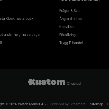
Frågor & Svar
msta Klockmasterbutik
Ångra ditt köp
er
Köpvillkor
bt under helgfria vardagar
Försäkring
0.
Trygg E-handel
ght © 2026 Watch Market AB -
Powered by Sitesmart
•
Sitemap
•
C