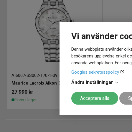
Vi använder co
Denna webbplats använder olika
besökarens upplevelse enkel och
använda webbplatsen. För övriga
Googles sekretesspolicy
AI6007-SS002-170-1
-
39 mm
AI6007-SS00
Ändra inställningar
Maurice Lacroix Aikon 39mm
Maurice La
27 990
kr
24 990
kr
Acceptera alla
S
Finns i lager
Finns i lage