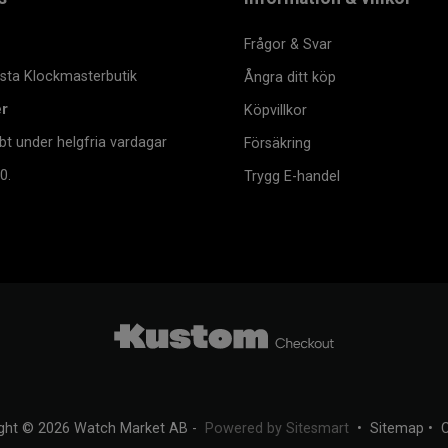
Frågor & Svar
msta Klockmasterbutik
Ångra ditt köp
er
Köpvillkor
bt under helgfria vardagar
Försäkring
0.
Trygg E-handel
ght © 2026 Watch Market AB -
Powered by Sitesmart
•
Sitemap
•
C