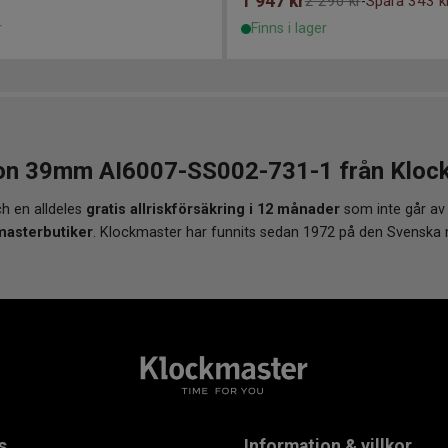
1 947
kr
2 290 kr
Spara 343 k
-
r
Finns i lager
on 39mm AI6007-SS002-731-1 från Klockm
h en alldeles
gratis allriskförsäkring i 12 månader
som inte går av
masterbutiker
. Klockmaster har funnits sedan 1972 på den Svenska
s
Information & villkor