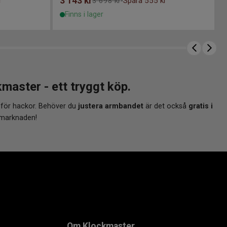
3 143
kr
r
3 698 kr
Spara 555 kr
-
Finns i lager
aster - ett tryggt köp.
 för hackor. Behöver du
justera armbandet
är det också
gratis i
 marknaden!
Om Klockmaster