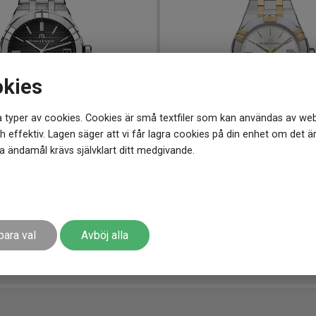
okies
 typer av cookies. Cookies är små textfiler som kan användas av web
 effektiv. Lagen säger att vi får lagra cookies på din enhet om det ä
 ändamål krävs självklart ditt medgivande.
2-330-1
-
39 mm
AI1108-PVY13-130-1
-
40 mm
croix Aikon 39mm
Maurice Lacroix Aikon 40mm
13 790
kr
para val
Avböj alla
r
Finns i lager