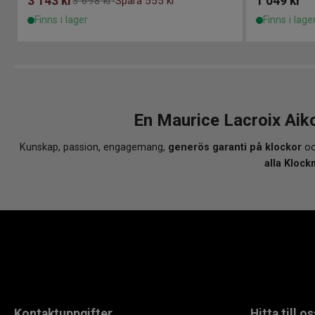
3 143
kr
1 049
kr
3 698 kr
Spara 555 kr
-
Finns i lager
Finns i lage
En Maurice Lacroix Aik
Kunskap, passion, engagemang,
generös garanti på klockor
oc
alla Klock
Kontaktuppgifter
Hitta till os