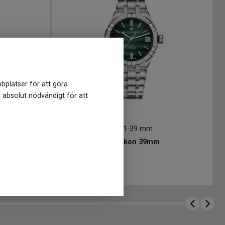
bplatser för att göra
r absolut nödvändigt för att
AI6007-SS002-630-1
-
39 mm
Maurice Lacroix Aikon 39mm
24 990
kr
Finns i lager