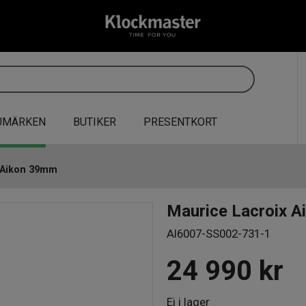
UMÄRKEN
BUTIKER
PRESENTKORT
 Aikon 39mm
Maurice Lacroix 
AI6007-SS002-731-1
24 990
kr
Ej i lager