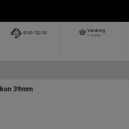
Varukorg
0
143-752 00
0
artiklar
Aikon 39mm