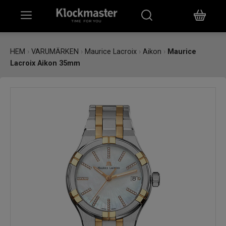
HEM
HEM
›
VARUMÄRKEN
›
Maurice Lacroix
›
Aikon
›
Maurice
Lacroix Aikon 35mm
KLOCKOR
SMYCKEN
ÖVRIGT
VARUMÄRKEN
BUTIKER
PRESENTKORT