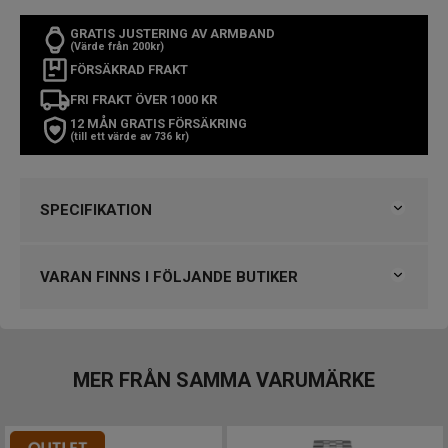
GRATIS JUSTERING AV ARMBAND
(Värde från 200kr)
FÖRSÄKRAD FRAKT
FRI FRAKT ÖVER 1000 KR
12 MÅN GRATIS FÖRSÄKRING
(till ett värde av 736 kr)
SPECIFIKATION
Varumärke
Maurice Lacroix
Kollektion
Aikon
VARAN FINNS I FÖLJANDE BUTIKER
Typ av klocka
Damklocka
Stil
Klassiska klockor
Klockmaster Norrköping, Becks Urhandel
Garanti
2 år
VARUMÄRKET HITTAR DU HOS
MER FRÅN SAMMA VARUMÄRKE
Design
Klockmaster Alingsås
Index
Streck
Klockmaster Falkenberg
Färg på urtavla
Pärlemor, Vit
Klockmaster Helsingborg Väla Rydbergs Ur
Boett material
Rostfritt stål