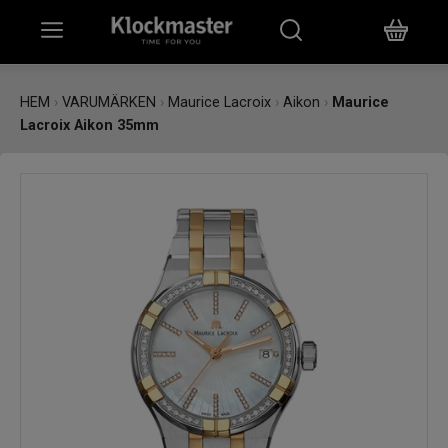
HEM
HEM
›
VARUMÄRKEN
›
Maurice Lacroix
›
Aikon
›
Maurice
Lacroix Aikon 35mm
KLOCKOR
SMYCKEN
ÖVRIGT
VARUMÄRKEN
BUTIKER
PRESENTKORT