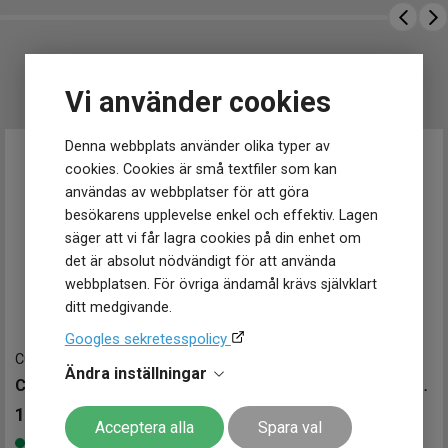
UTVALT FÖR DIG
Vi använder cookies
Denna webbplats använder olika typer av
cookies. Cookies är små textfiler som kan
användas av webbplatser för att göra
besökarens upplevelse enkel och effektiv. Lagen
säger att vi får lagra cookies på din enhet om
det är absolut nödvändigt för att använda
webbplatsen. För övriga ändamål krävs självklart
ditt medgivande.
Googles sekretesspolicy
C0242073311100
-
25 mm
DW00100715
-
22 mm
Ändra inställningar
CERTINA DS-2 Lady Automatic 27mm
Daniel Wellington Elan 22mm
13 200
kr
2 499
kr
Acceptera alla
Spara val
Finns i lager
Finns i lager