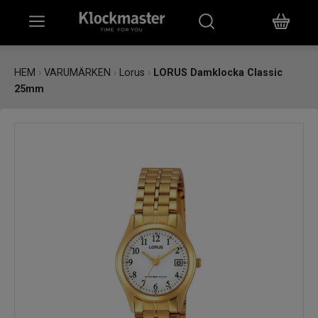
HEM
HEM
›
VARUMÄRKEN
›
Lorus
›
LORUS Damklocka Classic
25mm
KLOCKOR
SMYCKEN
ÖVRIGT
VARUMÄRKEN
BUTIKER
PRESENTKORT