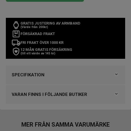
GRATIS JUSTERING AV ARMBAND
(Värde från 200kr)
FÖRSÄKRAD FRAKT
FRI FRAKT ÖVER 1000 KR
12 MÅN GRATIS FÖRSÄKRING
(till ett värde av 145 kr)
SPECIFIKATION
Varumärke
Lorus
Kollektion
Lorus
VARAN FINNS I FÖLJANDE BUTIKER
Typ av klocka
Damklocka
Stil
Modeklockor
Klockmaster Nyköping
Garanti
2 år
VARUMÄRKET HITTAR DU HOS
MER FRÅN SAMMA VARUMÄRKE
Design
Klockmaster Alingsås