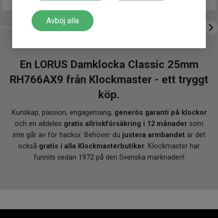
Avböj alla
En LORUS Damklocka Classic 25mm
RH766AX9 från Klockmaster - ett tryggt
köp.
Kunskap, passion, engagemang,
generös garanti på klockor
och en alldeles
gratis allriskförsäkring i 12 månader
som
inte går av för hackor. Behöver du
justera armbandet
är det
också
gratis i alla Klockmasterbutiker
. Klockmaster har
funnits sedan 1972 på den Svenska marknaden!