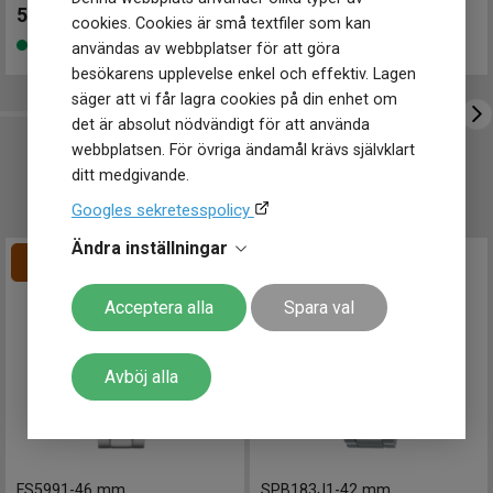
Diameter
42 mm
59 200
kr
30 050
kr
cookies. Cookies är små textfiler som kan
Höjd
49.5 mm
Finns i lager
Finns i lager
användas av webbplatser för att göra
Tjocklek
14 mm
Bredd på
besökarens upplevelse enkel och effektiv. Lagen
22 mm
armband
säger att vi får lagra cookies på din enhet om
Vikt
165 g
det är absolut nödvändigt för att använda
webbplatsen. För övriga ändamål krävs självklart
Egenskaper
ditt medgivande.
UTVALT FÖR DIG
Vattentät
Ja
Vattenskydd
10 ATM / 100 m
Googles sekretesspolicy
Glas material
Safir
Ändra inställningar
Antireflexbeläggning på båda
Glas egenskaper
sidor
Lysmassa
Swiss Super-LumiNova
Acceptera alla
Spara val
Funktioner
Datum
Ja
Avböj alla
Extra tidzon
Ja
FS5991
-
46 mm
SPB183J1
-
42 mm