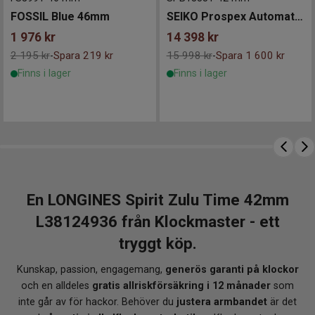
FOSSIL Blue 46mm
SEIKO Prospex Automatic Divers 42mm 55th Anniversary Limited Edition
1 976
kr
14 398
kr
2 195 kr
Spara 219 kr
15 998 kr
Spara 1 600 kr
-
-
Finns i lager
Finns i lager
En LONGINES Spirit Zulu Time 42mm
L38124936 från Klockmaster - ett
tryggt köp.
Kunskap, passion, engagemang,
generös garanti på klockor
och en alldeles
gratis allriskförsäkring i 12 månader
som
inte går av för hackor. Behöver du
justera armbandet
är det