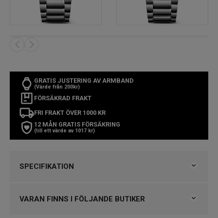
GRATIS JUSTERING AV ARMBAND
(Värde från 200kr)
FÖRSÄKRAD FRAKT
FRI FRAKT ÖVER 1000 KR
12 MÅN GRATIS FÖRSÄKRING
(till ett värde av 1017 kr)
SPECIFIKATION
Varumärke
Longines
Kollektion
Spirit
VARAN FINNS I FÖLJANDE BUTIKER
Typ av klocka
Herrklocka