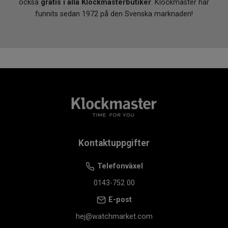
också
gratis i alla Klockmasterbutiker
. Klockmaster har
funnits sedan 1972 på den Svenska marknaden!
Kontaktuppgifter
Telefonväxel
0143-752 00
E-post
hej@watchmarket.com