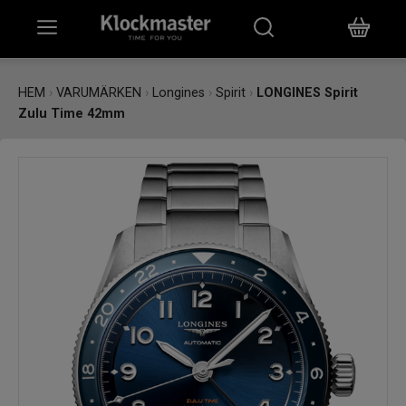
HEM
HEM
›
VARUMÄRKEN
›
Longines
›
Spirit
›
LONGINES Spirit
Zulu Time 42mm
KLOCKOR
SMYCKEN
ÖVRIGT
VARUMÄRKEN
BUTIKER
PRESENTKORT