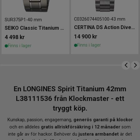
C0326074405100
-
43 mm
SUR375P1
-
40 mm
CERTINA DS Action Diver Powermatic 80 Titanium 43mm
SEIKO Classic Titanium 40mm
14 900
kr
4 498
kr
Finns i lager
Finns i lager
En LONGINES Spirit Titanium 42mm
L38111536 från Klockmaster - ett
tryggt köp.
Kunskap, passion, engagemang,
generös garanti på klockor
och en alldeles
gratis allriskförsäkring i 12 månader
som
inte går av för hackor. Behöver du
justera armbandet
är det