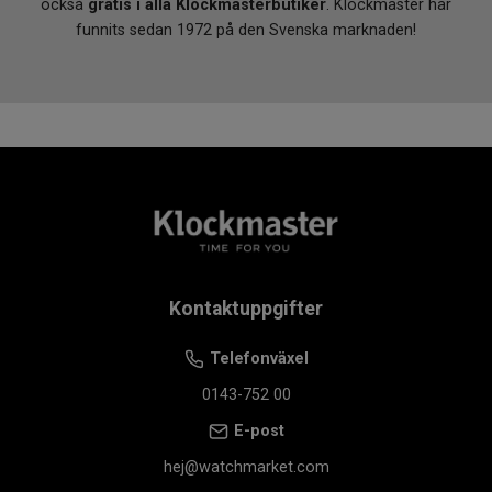
också
gratis i alla Klockmasterbutiker
. Klockmaster har
funnits sedan 1972 på den Svenska marknaden!
Kontaktuppgifter
Telefonväxel
0143-752 00
E-post
hej@watchmarket.com