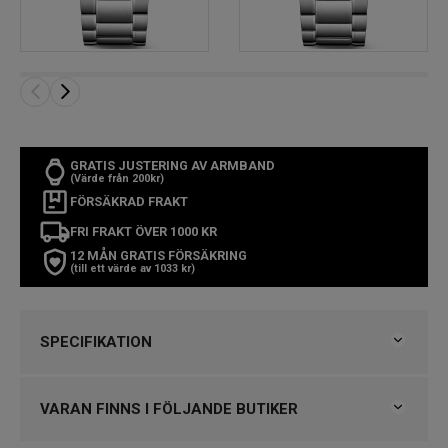
GRATIS JUSTERING AV ARMBAND
(Värde från 200kr)
FÖRSÄKRAD FRAKT
FRI FRAKT ÖVER 1000 KR
12 MÅN GRATIS FÖRSÄKRING
(till ett värde av 1033 kr)
SPECIFIKATION
Varumärke
Longines
Kollektion
Spirit
VARAN FINNS I FÖLJANDE BUTIKER
Typ av klocka
Herrklocka