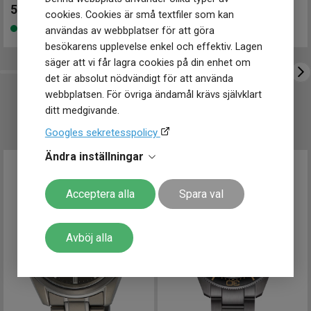
Höjd
51.5 mm
52 050
kr
52 050
kr
cookies. Cookies är små textfiler som kan
Tjocklek
12 mm
Finns i lager
Finns i lager
användas av webbplatser för att göra
Bredd på
22 mm
armband
besökarens upplevelse enkel och effektiv. Lagen
Vikt
100 g
säger att vi får lagra cookies på din enhet om
det är absolut nödvändigt för att använda
Egenskaper
webbplatsen. För övriga ändamål krävs självklart
Vattentät
Ja
ditt medgivande.
UTVALT FÖR DIG
Vattenskydd
10 ATM / 100 m
Glas material
Safir
Googles sekretesspolicy
Antireflexbeläggning på båda
Glas egenskaper
Ändra inställningar
sidor
Lysmassa
Swiss Super-LumiNova
Acceptera alla
Spara val
Avböj alla