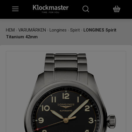
HEM
HEM
›
VARUMÄRKEN
›
Longines
›
Spirit
›
LONGINES Spirit
Titanium 42mm
KLOCKOR
SMYCKEN
ÖVRIGT
VARUMÄRKEN
BUTIKER
PRESENTKORT