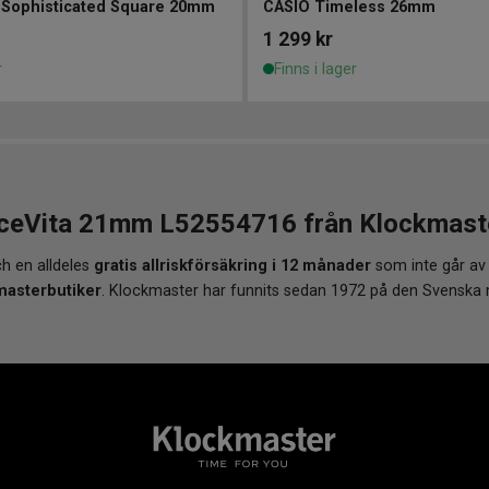
n Sophisticated Square 20mm
CASIO Timeless 26mm
1 299
kr
r
Finns i lager
eVita 21mm L52554716 från Klockmaster 
h en alldeles
gratis allriskförsäkring i 12 månader
som inte går av
masterbutiker
. Klockmaster har funnits sedan 1972 på den Svenska