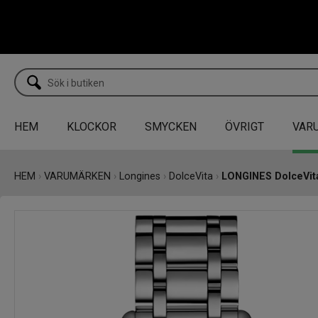
HEM
KLOCKOR
SMYCKEN
ÖVRIGT
VAR
HEM
›
VARUMÄRKEN
›
Longines
›
DolceVita
›
LONGINES DolceVi