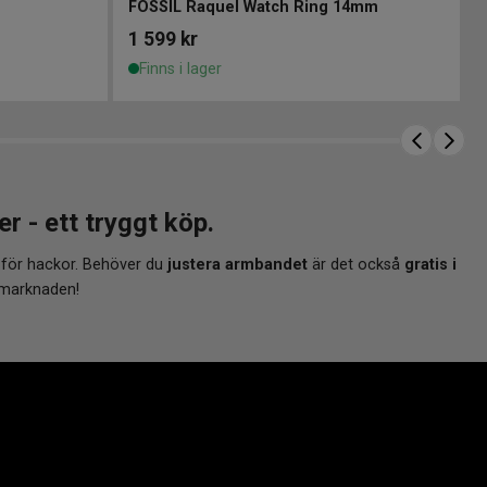
FOSSIL Raquel Watch Ring 14mm
1 599
kr
Finns i lager
- ett tryggt köp.
 för hackor. Behöver du
justera armbandet
är det också
gratis i
 marknaden!