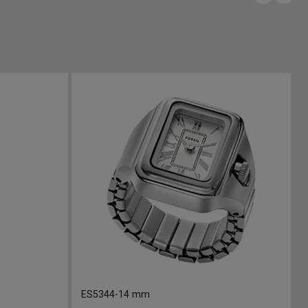
ES5344
-
14 mm