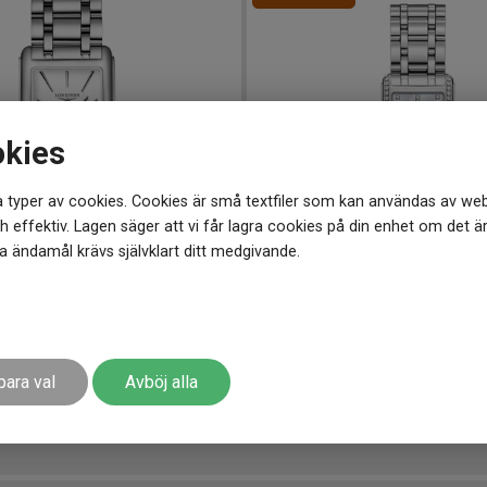
okies
 typer av cookies. Cookies är små textfiler som kan användas av web
 effektiv. Lagen säger att vi får lagra cookies på din enhet om det ä
 ändamål krävs självklart ditt medgivande.
21 mm
L55120876
-
23 mm
olceVita 21mm
LONGINES DolceVita 23mm
46 305
kr
51 450 kr
Spara 5 1
-
para val
Avböj alla
r
Finns i lager