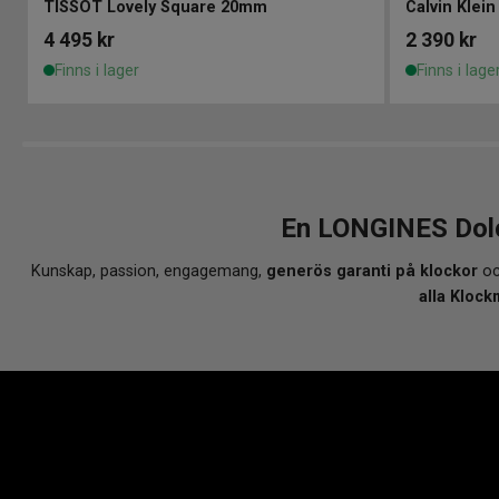
TISSOT Lovely Square 20mm
Calvin Klei
4 495
kr
2 390
kr
Finns i lager
Finns i lage
En LONGINES Dolc
Kunskap, passion, engagemang,
generös garanti på klockor
oc
alla Klock