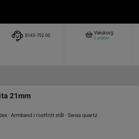
Varukorg
0
143-752 00
0
artiklar
ita 21mm
dex ∙ Armband i rostfritt stål ∙ Swiss quartz