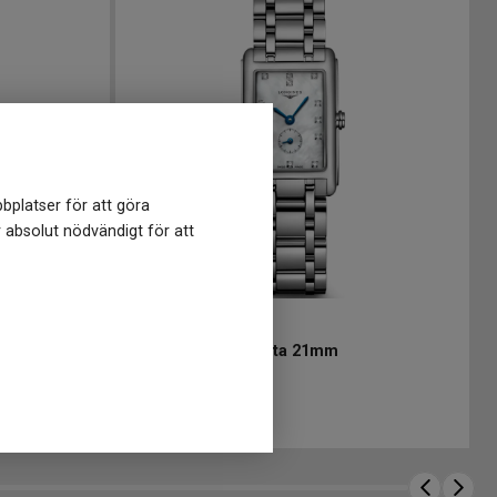
bplatser för att göra
r absolut nödvändigt för att
L52554876
-
21 mm
LONGINES DolceVita 21mm
22 800
kr
45 kr
Finns i lager