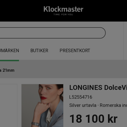
UMÄRKEN
BUTIKER
PRESENTKORT
ta 21mm
LONGINES DolceV
L52554716
Silver urtavla ∙ Romerska in
18 100
kr