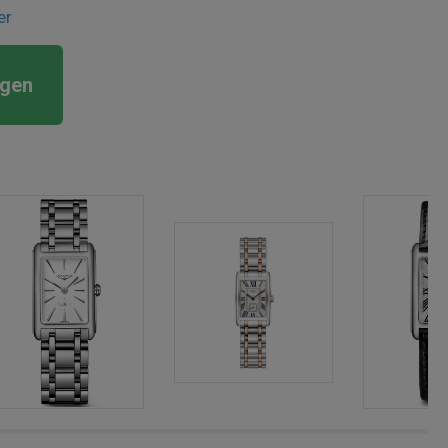
er
rgen