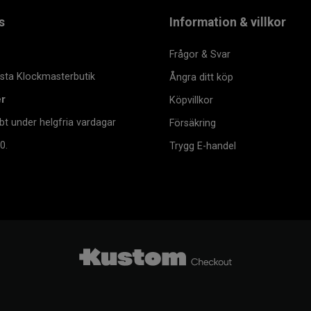
s
Information & villkor
Frågor & Svar
msta Klockmasterbutik
Ångra ditt köp
er
Köpvillkor
bt under helgfria vardagar
Försäkring
0.
Trygg E-handel