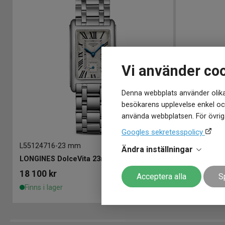
Vi använder co
Denna webbplats använder olika
besökarens upplevelse enkel och
använda webbplatsen. För övriga
Googles sekretesspolicy
L55124716
-
23 mm
L52554116
-
Ändra inställningar
LONGINES DolceVita 23mm
LONGINES D
18 100
kr
18 100
kr
Acceptera alla
S
Finns i lager
Finns i lage