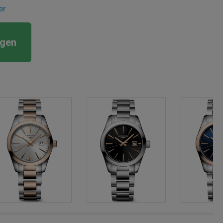
er
rgen