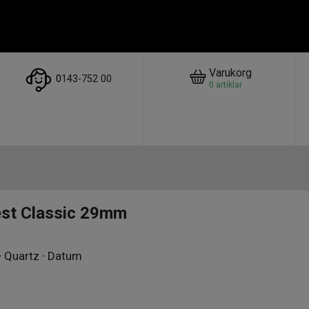
Varukorg
0
143-752 00
0
artiklar
st Classic 29mm
 ∙ Quartz ∙ Datum