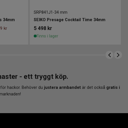
SRP841J1
-
34 mm
es 34mm
SEIKO Presage Cocktail Time 34mm
5 498
kr
9 kr
Finns i lager
ter - ett tryggt köp.
 för hackor. Behöver du
justera armbandet
är det också
gratis i
 marknaden!