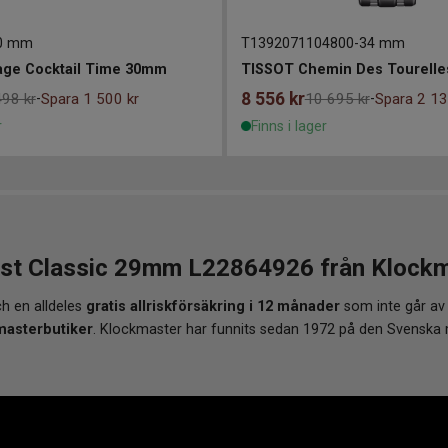
0 mm
T1392071104800
-
34 mm
age Cocktail Time 30mm
TISSOT Chemin Des Tourell
8 556
kr
498 kr
Spara 1 500 kr
10 695 kr
Spara 2 13
-
-
r
Finns i lager
 Classic 29mm L22864926 från Klockmas
h en alldeles
gratis allriskförsäkring i 12 månader
som inte går av
masterbutiker
. Klockmaster har funnits sedan 1972 på den Svenska