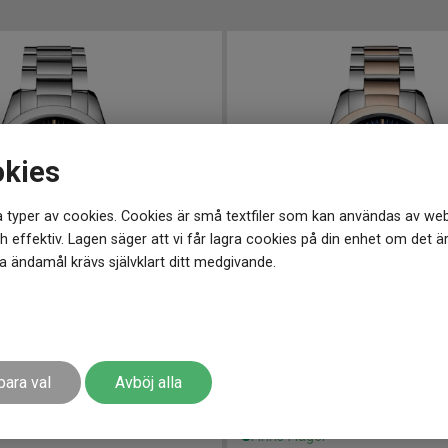
okies
 typer av cookies. Cookies är små textfiler som kan användas av web
 effektiv. Lagen säger att vi får lagra cookies på din enhet om det ä
 ändamål krävs självklart ditt medgivande.
9.5 mm
L22863927
-
30 mm
onquest Classic 29mm
LONGINES Conquest Classic
para val
Avböj alla
15 050
kr
r
Finns i lager