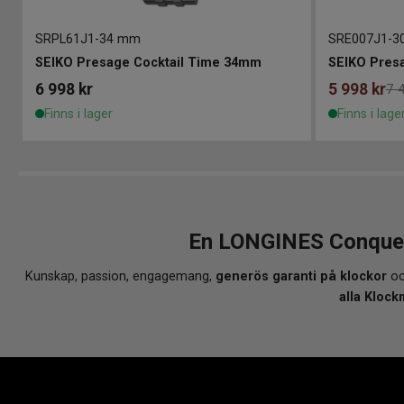
SRPL61J1
-
34 mm
SRE007J1
-
3
SEIKO Presage Cocktail Time 34mm
SEIKO Pres
6 998
kr
5 998
kr
7 
Finns i lager
Finns i lage
En LONGINES Conquest
Kunskap, passion, engagemang,
generös garanti på klockor
oc
alla Klock