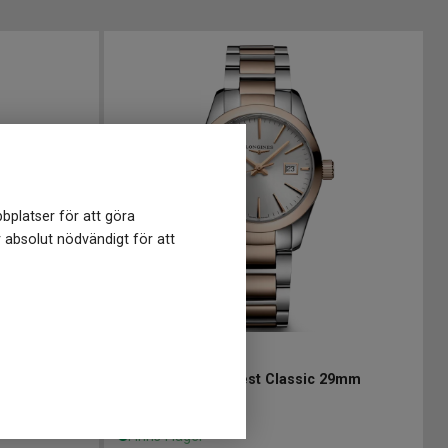
bplatser för att göra
r absolut nödvändigt för att
L22863727
-
30 mm
 29mm
LONGINES Conquest Classic 29mm
15 050
kr
Finns i lager