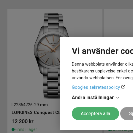
Vi använder co
Denna webbplats använder olika
besökarens upplevelse enkel och
använda webbplatsen. För övriga
Googles sekretesspolicy
Ändra inställningar
L22864726
-
29 mm
L22864526
-
2
LONGINES Conquest Classic 29mm
LONGINES C
Acceptera alla
S
12 200
kr
12 200
kr
Finns i lager
Finns i lage