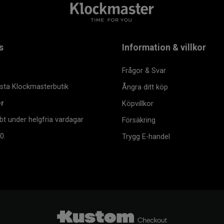
s
Information & villkor
Frågor & Svar
msta Klockmasterbutik
Ångra ditt köp
er
Köpvillkor
bt under helgfria vardagar
Försäkring
0.
Trygg E-handel