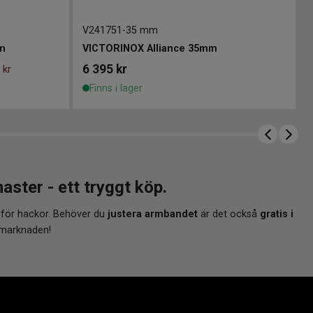
V241751
-
35 mm
m
VICTORINOX Alliance 35mm
6 395
kr
 kr
Finns i lager
ter - ett tryggt köp.
 för hackor. Behöver du
justera armbandet
är det också
gratis i
 marknaden!