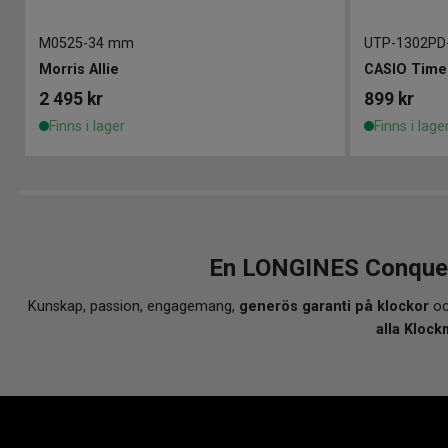
M0525
-
34 mm
UTP-1302PD
Morris Allie
CASIO Time
2 495
kr
899
kr
Finns i lager
Finns i lage
En LONGINES Conquest
Kunskap, passion, engagemang,
generös garanti på klockor
oc
alla Klock