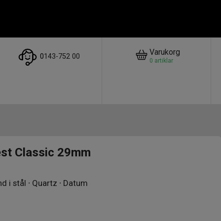
Varukorg
0
143-752 00
0
artiklar
st Classic 29mm
nd i stål ∙ Quartz ∙ Datum