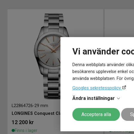
Vi använder co
Denna webbplats använder olika
besökarens upplevelse enkel och
använda webbplatsen. För övriga
Googles sekretesspolicy
Ändra inställningar
L22864726
-
29 mm
L22864926
-
2
LONGINES Conquest Classic 29mm
LONGINES C
Acceptera alla
S
12 200
kr
12 200
kr
Finns i lager
Finns i lage