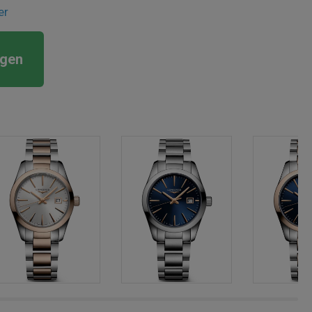
er
rgen