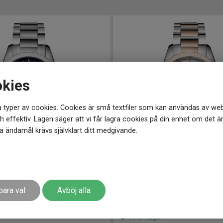
okies
 typer av cookies. Cookies är små textfiler som kan användas av web
 effektiv. Lagen säger att vi får lagra cookies på din enhet om det ä
 ändamål krävs självklart ditt medgivande.
9.5 mm
L22863727
-
30 mm
onquest Classic 29mm
LONGINES Conquest Classic
para val
Avböj alla
15 050
kr
r
Finns i lager