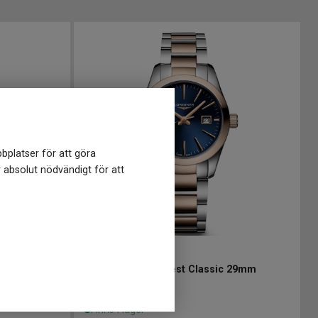
bplatser för att göra
r absolut nödvändigt för att
L22863927
-
30 mm
 29mm
LONGINES Conquest Classic 29mm
15 050
kr
Finns i lager