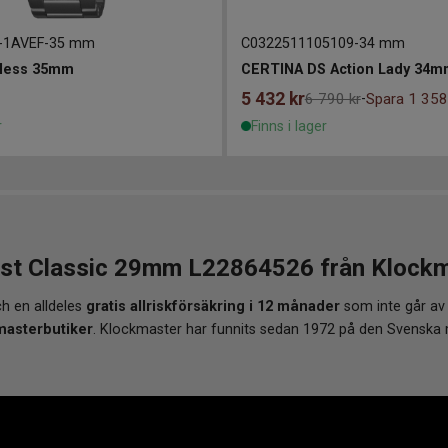
-1AVEF
-
35 mm
C0322511105109
-
34 mm
less 35mm
CERTINA DS Action Lady 34m
5 432
kr
6 790 kr
Spara 1 358
-
r
Finns i lager
 Classic 29mm L22864526 från Klockmas
h en alldeles
gratis allriskförsäkring i 12 månader
som inte går av
masterbutiker
. Klockmaster har funnits sedan 1972 på den Svenska