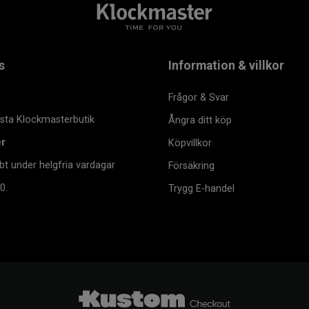
s
Information & villkor
Frågor & Svar
msta Klockmasterbutik
Ångra ditt köp
er
Köpvillkor
bt under helgfria vardagar
Försäkring
0.
Trygg E-handel