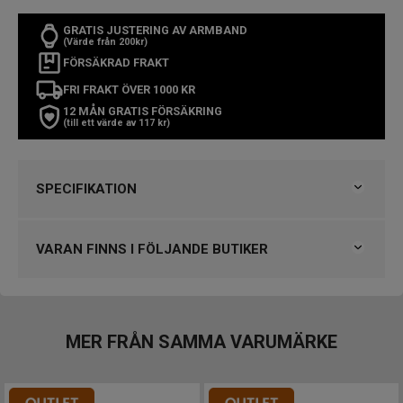
GRATIS JUSTERING AV ARMBAND
(Värde från 200kr)
FÖRSÄKRAD FRAKT
FRI FRAKT ÖVER 1000 KR
12 MÅN GRATIS FÖRSÄKRING
(till ett värde av 117 kr)
SPECIFIKATION
Varumärke
Gul
Kollektion
Barn
VARAN FINNS I FÖLJANDE BUTIKER
Serie
Silikon
Typ av klocka
Barnklocka
Björkegrens Urmakeri 1933 Kalmar
Stil
Klassiska klockor
Klockmaster Borås, Centrum
Garanti
2 år
Klockmaster Sundsvall
MER FRÅN SAMMA VARUMÄRKE
Design
VARUMÄRKET HITTAR DU HOS
Index
Arabiska siffror
Björkegrens Urmakeri 1933 Kalmar
Färg på urtavla
Gul