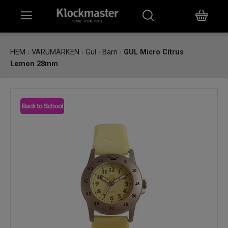
HEM
HEM
›
VARUMÄRKEN
›
Gul
›
Barn
›
GUL Micro Citrus
Lemon 28mm
KLOCKOR
SMYCKEN
ÖVRIGT
VARUMÄRKEN
BUTIKER
PRESENTKORT