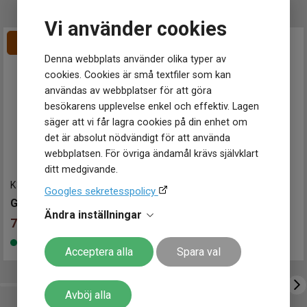
Funktioner
Datum
Ja
Vi använder cookies
Denna webbplats använder olika typer av
cookies. Cookies är små textfiler som kan
användas av webbplatser för att göra
besökarens upplevelse enkel och effektiv. Lagen
säger att vi får lagra cookies på din enhet om
det är absolut nödvändigt för att använda
webbplatsen. För övriga ändamål krävs självklart
ditt medgivande.
K320011
-
32 mm
K280011
-
28 mm
Googles sekretesspolicy
GANT Campus 32mm
GANT Graduate 28mm
Ändra inställningar
716
kr
716
kr
795 kr
Spara 79 kr
795 kr
Spara 79 kr
-
-
Finns i lager
Finns i lager
Acceptera alla
Spara val
Avböj alla