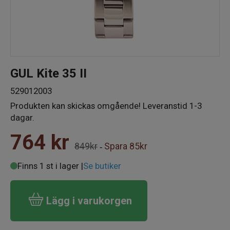
GUL Kite 35 II
529012003
Produkten kan skickas omgående! Leveranstid 1-3
dagar.
764
kr
849kr
Spara
85kr
-
Finns 1 st i lager |
Se butiker
Lägg i varukorgen