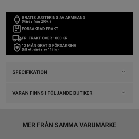
GRATIS JUSTERING AV ARMBAND
(Värde från 200kr)
FÖRSÄKRAD FRAKT
FRI FRAKT ÖVER 1000 KR
12 MÅN GRATIS FÖRSÄKRING
(till ett värde av 117 kr)
SPECIFIKATION
Varumärke
Gul
Kollektion
Barn
VARAN FINNS I FÖLJANDE BUTIKER
Typ av klocka
Barnklocka
Stil
Klassiska klockor
Klockmaster Uppsala, Gränby
Garanti
2 år
VARUMÄRKET HITTAR DU HOS
MER FRÅN SAMMA VARUMÄRKE
Design
Björkegrens Urmakeri 1933 Kalmar
Index
Arabiska siffror
Klockmaster Alingsås
Färg på urtavla
Blå