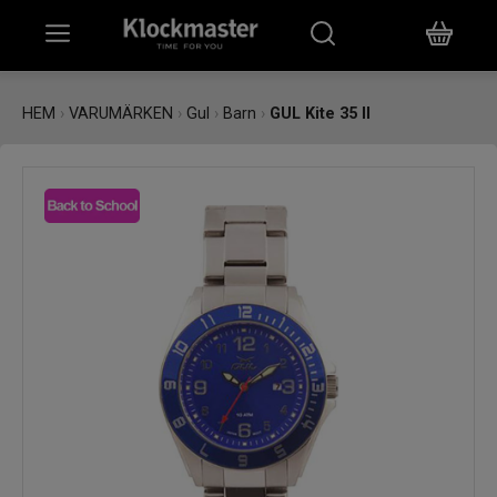
HEM
HEM
›
VARUMÄRKEN
›
Gul
›
Barn
›
GUL Kite 35 II
KLOCKOR
SMYCKEN
ÖVRIGT
VARUMÄRKEN
BUTIKER
PRESENTKORT