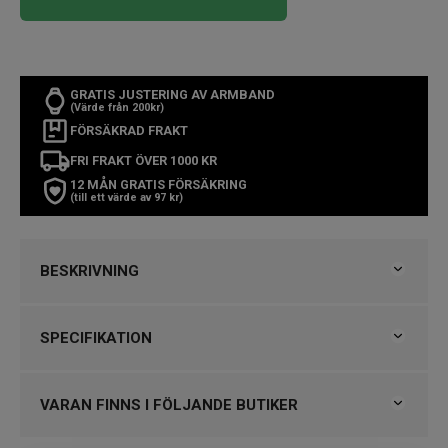
GRATIS JUSTERING AV ARMBAND
(Värde från 200kr)
FÖRSÄKRAD FRAKT
FRI FRAKT ÖVER 1000 KR
12 MÅN GRATIS FÖRSÄKRING
(till ett värde av 97 kr)
BESKRIVNING
Nylonarmbandet är 286 mm långt. Inkludera boetten när
SPECIFIKATION
du mäter för att beräkna passformen.
UltraFit-nylonarmbanden är lätta, mjuka och bekväma.
Varumärke
Garmin
De är tillverkade i en elastisk antimikrobiell nylonväv i
Kollektion
Övriga Garmin
VARAN FINNS I FÖLJANDE BUTIKER
dubbla lager som leder bort fukt. Armbandet löper runt
stiften och fästs med två kardborrband i båda ändar av
Design