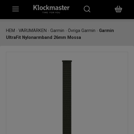
HEM
HEM
›
VARUMÄRKEN
›
Garmin
›
Övriga Garmin
›
Garmin
UltraFit Nylonarmband 26mm Mossa
KLOCKOR
SMYCKEN
ÖVRIGT
VARUMÄRKEN
BUTIKER
PRESENTKORT