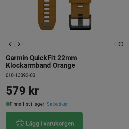
Garmin QuickFit 22mm
Klockarmband Orange
010-13392-03
579
kr
Finns 1 st i lager |
Se butiker
Lägg i varukorgen