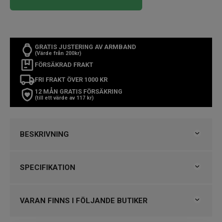
GRATIS JUSTERING AV ARMBAND
(Värde från 200kr)
FÖRSÄKRAD FRAKT
FRI FRAKT ÖVER 1000 KR
12 MÅN GRATIS FÖRSÄKRING
(till ett värde av 117 kr)
BESKRIVNING
Justeringsbandet är 124 mm långt. Armbandet är 95
SPECIFIKATION
mm långt. Inkludera boetten när du mäter för att
beräkna passformen.
Varumärke
Garmin
Bara byt och klicka fast de utbytbara armbanden på din
Kollektion
Övriga Garmin
VARAN FINNS I FÖLJANDE BUTIKER
kompatibla klocka. Välj läder, metall eller silikon för att
ändra klockans utseende och känsla på ett ögonblick.
Design