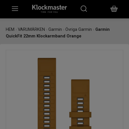
HEM
HEM
›
VARUMÄRKEN
›
Garmin
›
Övriga Garmin
›
Garmin
QuickFit 22mm Klockarmband Orange
KLOCKOR
SMYCKEN
ÖVRIGT
VARUMÄRKEN
BUTIKER
PRESENTKORT