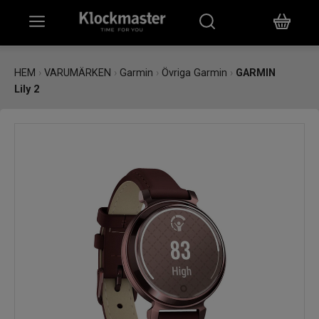
HEM
HEM
›
VARUMÄRKEN
›
Garmin
›
Övriga Garmin
›
GARMIN
Lily 2
KLOCKOR
SMYCKEN
ÖVRIGT
VARUMÄRKEN
BUTIKER
PRESENTKORT