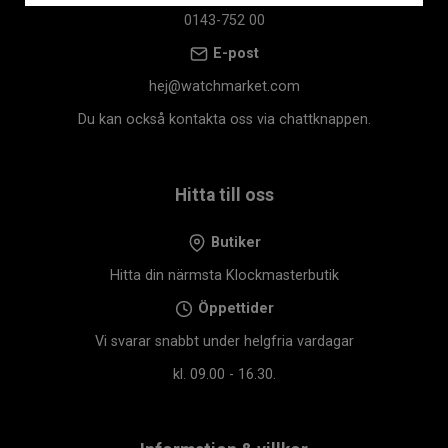
Larm
Ja
0143-752 00
Bluetooth
Ja
E-post
Pulsmätare
Ja
hej@watchmarket.com
Du kan också kontakta oss via chattknappen.
Hitta till oss
Butiker
Hitta din närmsta Klockmasterbutik
Öppettider
Vi svarar snabbt under helgfria vardagar
kl. 09.00 - 16.30.