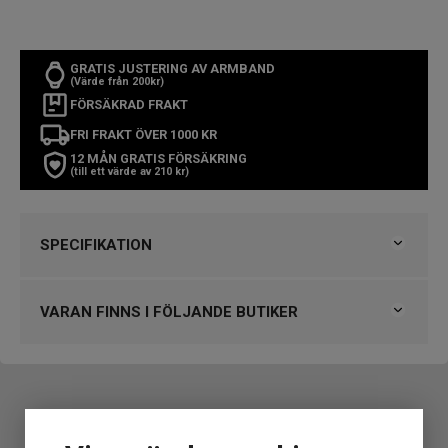
GRATIS JUSTERING AV ARMBAND
(Värde från 200kr)
FÖRSÄKRAD FRAKT
FRI FRAKT ÖVER 1000 KR
12 MÅN GRATIS FÖRSÄKRING
(till ett värde av 210 kr)
SPECIFIKATION
Varumärke
Garmin
Kollektion
Övriga Garmin
VARAN FINNS I FÖLJANDE BUTIKER
Typ av klocka
Damklocka
Stil
Smartklockor, Sportklockor
Klockmaster Falkenberg
Garanti
3 år
VARUMÄRKET HITTAR DU HOS
Design
En GARMIN Lily 2 010-02839-03 från
Björkegrens Urmakeri 1933 Kalmar
Boett material
Fiberförstärkt polymer