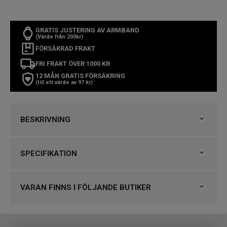
GRATIS JUSTERING AV ARMBAND
(Värde från 200kr)
FÖRSÄKRAD FRAKT
FRI FRAKT ÖVER 1000 KR
12 MÅN GRATIS FÖRSÄKRING
(till ett värde av 97 kr)
BESKRIVNING
Vit med roséguldfärgade detaljer
SPECIFIKATION
Snygg, stilren och ständigt redo för sport och aktivitet.
Med dessa quick release-armband anpassar du enkelt
Varumärke
Garmin
din kompatibla smartklocka från Garmin. Ta bort
Kollektion
Övriga Garmin
VARAN FINNS I FÖLJANDE BUTIKER
armbandet genom att skjuta sprinten åt sidan och sätt
dit olika armband för en ultimat personlig accessoar.
Design
Björkegrens Urmakeri 1933 Kalmar
Armband material
Silikon