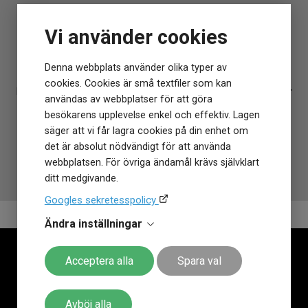
Armband färg
Vit
VARUMÄRKET HITTAR DU HOS
En Garmin Armband med snabbfäste
Björkegrens Urmakeri 1933 Kalmar
Vi använder cookies
Storlek
18mm 010-12932-0F från Klockmaster
Klockmaster Alingsås
Bredd på armband
18 mm
Klockmaster Borås, Centrum
- ett tryggt köp.
Längd på armband
110–175 mm
Denna webbplats använder olika typer av
Klockmaster Falkenberg
cookies. Cookies är små textfiler som kan
Kunskap, passion, engagemang,
generös garanti på klockor
Klockmaster Falköping
användas av webbplatser för att göra
och en alldeles
gratis allriskförsäkring i 12 månader
som
Klockmaster Gävle, Centrum
besökarens upplevelse enkel och effektiv. Lagen
inte går av för hackor. Behöver du
justera armbandet
är det
Klockmaster Göteborg, Backaplan
säger att vi får lagra cookies på din enhet om
också
gratis i alla Klockmasterbutiker
. Klockmaster har
Klockmaster Helsingborg Väla Rydbergs Ur
det är absolut nödvändigt för att använda
funnits sedan 1972 på den Svenska marknaden!
Klockmaster Hudiksvall
webbplatsen. För övriga ändamål krävs självklart
Klockmaster Malmö, Mobilia Urhandel
ditt medgivande.
Klockmaster Nyköping
Googles sekretesspolicy
Klockmaster Sundsvall
Klockmaster Ulricehamn
Ändra inställningar
Klockmaster Uppsala, Gränby
Klockmaster Örebro
Acceptera alla
Spara val
Mårtenssons Ur & Guld Halmstad
Avböj alla