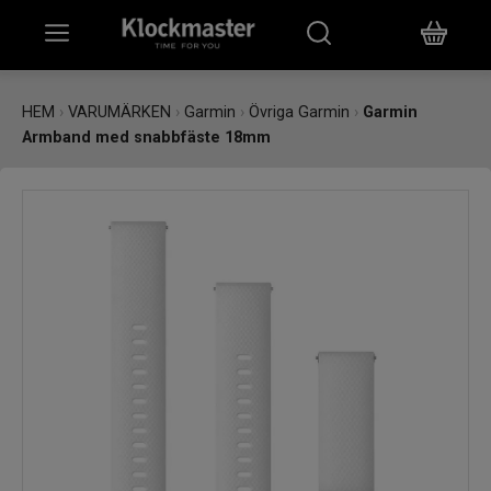
HEM
HEM
›
VARUMÄRKEN
›
Garmin
›
Övriga Garmin
›
Garmin
Armband med snabbfäste 18mm
KLOCKOR
SMYCKEN
ÖVRIGT
VARUMÄRKEN
BUTIKER
PRESENTKORT