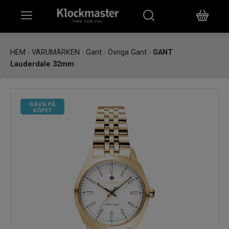
HEM
HEM
›
VARUMÄRKEN
›
Gant
›
Övriga Gant
›
GANT
Lauderdale 32mm
KLOCKOR
SMYCKEN
ÖVRIGT
VARUMÄRKEN
BUTIKER
PRESENTKORT