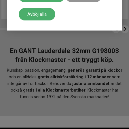
5 990
kr
Finns i lager
Avböj alla
En GANT Lauderdale 32mm G198003
från Klockmaster - ett tryggt köp.
Kunskap, passion, engagemang,
generös garanti på klockor
och en alldeles
gratis allriskförsäkring i 12 månader
som
inte går av för hackor. Behöver du
justera armbandet
är det
också
gratis i alla Klockmasterbutiker
. Klockmaster har
funnits sedan 1972 på den Svenska marknaden!