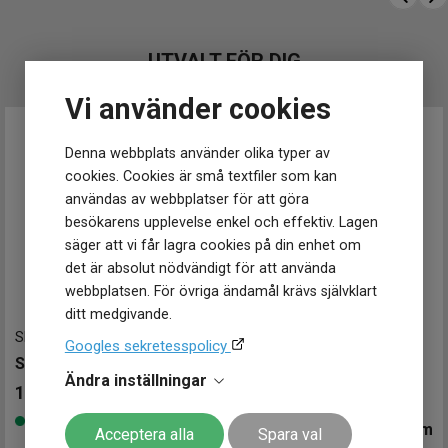
Vattentät
Nej
Klockmaster Nyköping
Upp till 5 ATM / 50 m vattenskydd klarar vardagliga stänk
Vattenskydd
5 ATM / 50 m
Klockmaster Nässjö
SR626SW‑batteri med lång livslängd
Glas material
Mineral
Klockmaster Stockholm, Fältöversten
UTVALT FÖR DIG
Länkbredd 16 mm elegant och proportionerlig
Klockmaster Stockholm, Kista
Klockmaster Sundsvall
Vi använder cookies
Klockmaster Tranås
Klockmaster Trollhättan
Denna webbplats använder olika typer av
Klockmaster Ulricehamn
cookies. Cookies är små textfiler som kan
Klockmaster Uppsala, Gränby
användas av webbplatser för att göra
Klockmaster Örebro
besökarens upplevelse enkel och effektiv. Lagen
Klockmaster Östersund
säger att vi får lagra cookies på din enhet om
Mårtenssons Ur & Guld Halmstad
det är absolut nödvändigt för att använda
webbplatsen. För övriga ändamål krävs självklart
ditt medgivande.
SKW2693
-
30 mm
Googles sekretesspolicy
SKAGEN Signatur 30mm
Ändra inställningar
1 799
kr
C0492103311600
-
26 mm
Finns i lager
CERTINA DS-2 Lady 28mm
Acceptera alla
Spara val