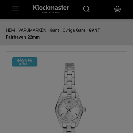
HEM
HEM
›
VARUMÄRKEN
›
Gant
›
Övriga Gant
›
GANT
Fairhaven 22mm
KLOCKOR
SMYCKEN
ÖVRIGT
VARUMÄRKEN
BUTIKER
PRESENTKORT