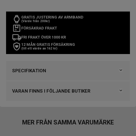
GRATIS JUSTERING AV ARMBAND
(Värde från 200kr)
FÖRSÄKRAD FRAKT
FRI FRAKT ÖVER 1000 KR
12 MÅN GRATIS FÖRSÄKRING
(till ett värde av 162 kr)
SPECIFIKATION
Varumärke
Gant
Kollektion
Övriga Gant
VARAN FINNS I FÖLJANDE BUTIKER
Typ av klocka
Damklocka
Stil
Modeklockor
Björkegrens Urmakeri 1933 Kalmar
Garanti
2 år
Klockmaster Alingsås
Klockmaster Borås, Centrum
MER FRÅN SAMMA VARUMÄRKE
Design
Klockmaster Falkenberg
Index
Streck
Klockmaster Helsingborg Väla Rydbergs Ur
Färg på urtavla
Silver