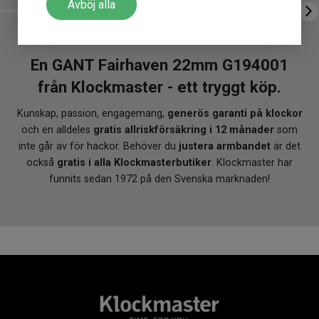
Avböj alla
Klockmaster Östersund
Mårtenssons Ur & Guld Halmstad
En GANT Fairhaven 22mm G194001
från Klockmaster - ett tryggt köp.
Kunskap, passion, engagemang,
generös garanti på klockor
och en alldeles
gratis allriskförsäkring i 12 månader
som
inte går av för hackor. Behöver du
justera armbandet
är det
också
gratis i alla Klockmasterbutiker
. Klockmaster har
funnits sedan 1972 på den Svenska marknaden!