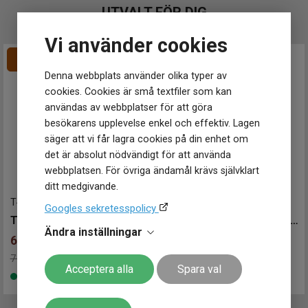
Spänne / lås
Viklås
Klockmaster Falkenberg
UTVALT FÖR DIG
Klockmaster Falköping
Klockmaster Gävle, Centrum
Vi använder cookies
Klockmaster Göteborg, Backaplan
Klockmaster Helsingborg Väla Rydbergs Ur
Denna webbplats använder olika typer av
Klockmaster Hudiksvall
cookies. Cookies är små textfiler som kan
Klockmaster Kungälv
användas av webbplatser för att göra
Klockmaster Malmö, Mobilia Urhandel
besökarens upplevelse enkel och effektiv. Lagen
Klockmaster Norrköping, Becks Urhandel
säger att vi får lagra cookies på din enhet om
Klockmaster Norrtälje
det är absolut nödvändigt för att använda
Klockmaster Nyköping
webbplatsen. För övriga ändamål krävs självklart
Klockmaster Nässjö
ditt medgivande.
Klockmaster Stockholm, Fältöversten
T41118334
-
25.5 mm
T1010101103100
-
25 mm
Googles sekretesspolicy
Klockmaster Stockholm, Kista
TISSOT Le Locle 25mm
TISSOT PR 100 Classic 25mm
Klockmaster Sundsvall
Ändra inställningar
6 711
kr
3 495
kr
Klockmaster Tranås
Klockmaster Trollhättan
7 895 kr
Spara 1 184 kr
-
Finns i lager
Acceptera alla
Spara val
Klockmaster Ulricehamn
Finns i lager
Klockmaster Uppsala, Gränby
Klockmaster Örebro