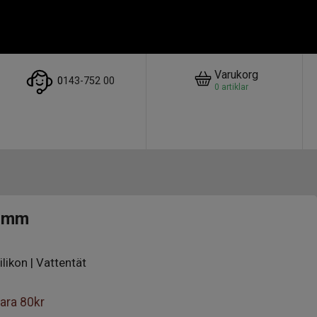
Varukorg
0
143-752 00
0
artiklar
28mm
ilikon | Vattentät
ara
80kr