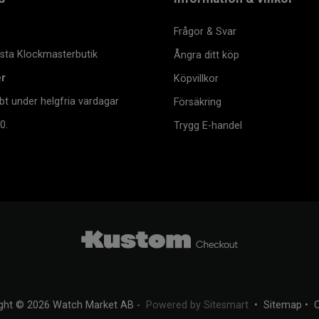
Frågor & Svar
msta Klockmasterbutik
Ångra ditt köp
er
Köpvillkor
bt under helgfria vardagar
Försäkring
0.
Trygg E-handel
ght © 2026 Watch Market AB -
Powered by Sitesmart
•
Sitemap
•
C