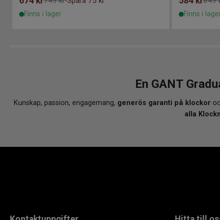
674
kr
584
kr
749 kr
Spara 75 kr
649 
-
Finns i lager
Finns i lage
En GANT Gradua
Kunskap, passion, engagemang,
generös garanti på klockor
oc
alla Klock
Kontaktuppgifter
Hitta till os