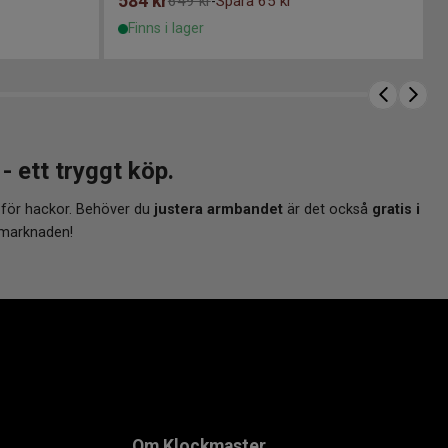
584
kr
649 kr
Spara 65 kr
-
Finns i lager
ett tryggt köp.
 för hackor. Behöver du
justera armbandet
är det också
gratis i
 marknaden!
Om Klockmaster