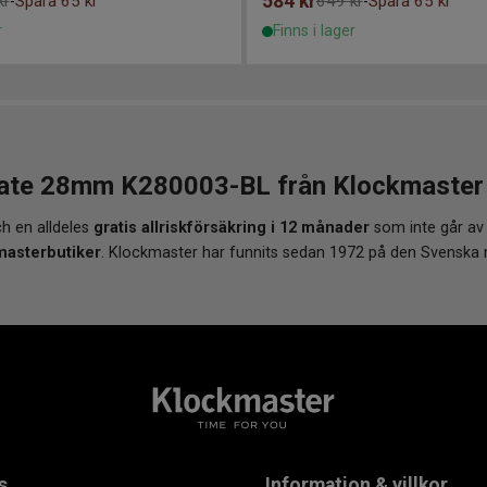
584
kr
kr
Spara 65 kr
649 kr
Spara 65 kr
-
-
r
Finns i lager
te 28mm K280003-BL från Klockmaster - 
h en alldeles
gratis allriskförsäkring i 12 månader
som inte går av
masterbutiker
. Klockmaster har funnits sedan 1972 på den Svenska
s
Information & villkor