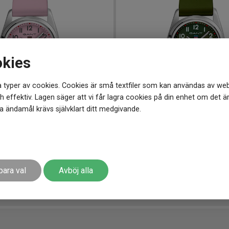
okies
 typer av cookies. Cookies är små textfiler som kan användas av web
 effektiv. Lagen säger att vi får lagra cookies på din enhet om det ä
 ändamål krävs självklart ditt medgivande.
 mm
K280006
-
28 mm
uate 28mm
GANT Graduate 28mm
716
kr
kr
Spara 79 kr
795 kr
Spara 79 kr
-
-
para val
Avböj alla
r
Finns i lager