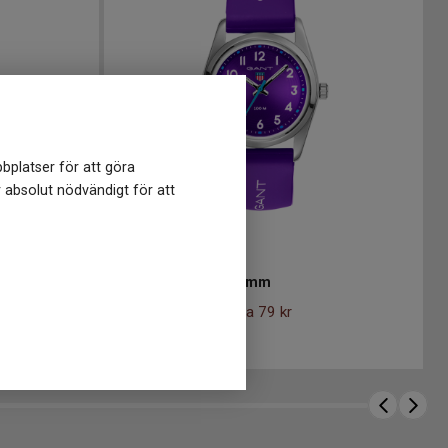
bplatser för att göra
r absolut nödvändigt för att
K280018
-
28 mm
GANT Graduate 28mm
716
kr
795 kr
Spara 79 kr
-
Finns i lager