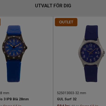
UTVALT FÖR DIG
28 mm
525013003
-
32 mm
o 3 IPB Blå 28mm
GUL Surf 32