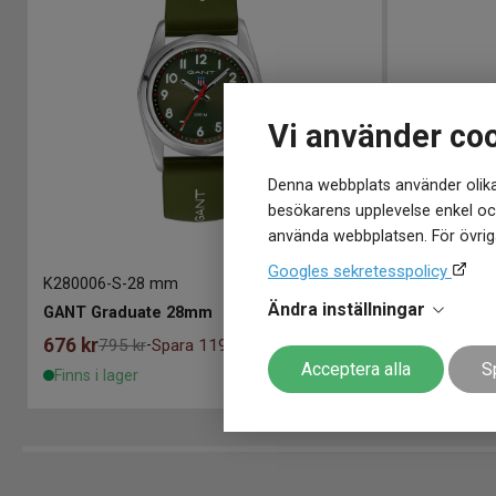
Vi använder co
Denna webbplats använder olika
besökarens upplevelse enkel och
använda webbplatsen. För övriga
Googles sekretesspolicy
K280006-S
-
28 mm
K280007
-
28
Ändra inställningar
GANT Graduate 28mm
GANT Grad
676
kr
716
kr
795 kr
Spara 119 kr
795 
-
Acceptera alla
S
Finns i lager
Finns i lage