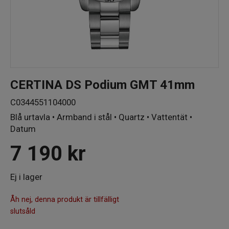
CERTINA DS Podium GMT 41mm
C0344551104000
Blå urtavla • Armband i stål • Quartz • Vattentät •
Datum
7 190
kr
Ej i lager
Åh nej, denna produkt är tillfälligt
slutsåld