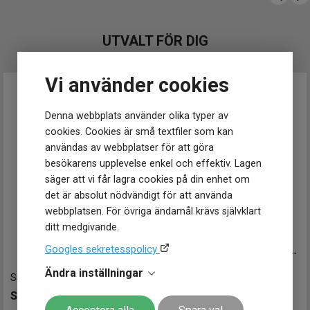
Klockmaster Örebro
Klockmaster Östersund
Mårtenssons Ur & Guld Halmstad
UTVALT FÖR DIG
Vi använder cookies
Denna webbplats använder olika typer av
cookies. Cookies är små textfiler som kan
användas av webbplatser för att göra
besökarens upplevelse enkel och effektiv. Lagen
säger att vi får lagra cookies på din enhet om
det är absolut nödvändigt för att använda
webbplatsen. För övriga ändamål krävs självklart
ditt medgivande.
020807
-
41 mm
Googles sekretesspolicy
Sjöö Sandström Royal Steel Worldtimer 41mm
30 100
kr
Ändra inställningar
SSK003K1
-
42.5 mm
Finns i lager
SEIKO 5 Sports Automatic GMT 42.5mm