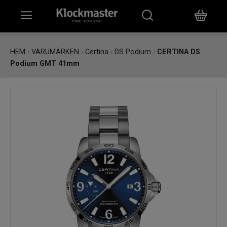
HEM
HEM
›
VARUMÄRKEN
›
Certina
›
DS Podium
›
CERTINA DS
Podium GMT 41mm
KLOCKOR
SMYCKEN
ÖVRIGT
VARUMÄRKEN
BUTIKER
PRESENTKORT