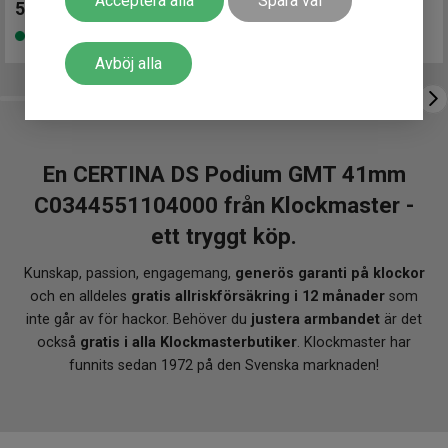
Acceptera alla
Spara val
5 798
kr
Finns i lager
Avböj alla
En CERTINA DS Podium GMT 41mm
C0344551104000 från Klockmaster -
ett tryggt köp.
Kunskap, passion, engagemang,
generös garanti på klockor
och en alldeles
gratis allriskförsäkring i 12 månader
som
inte går av för hackor. Behöver du
justera armbandet
är det
också
gratis i alla Klockmasterbutiker
. Klockmaster har
funnits sedan 1972 på den Svenska marknaden!