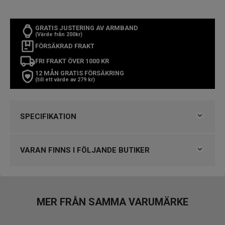
GRATIS JUSTERING AV ARMBAND
(Värde från 200kr)
FÖRSÄKRAD FRAKT
FRI FRAKT ÖVER 1000 KR
12 MÅN GRATIS FÖRSÄKRING
(till ett värde av 279 kr)
SPECIFIKATION
Varumärke
Certina
Kollektion
DS Podium
VARAN FINNS I FÖLJANDE BUTIKER
Typ av klocka
Herrklocka
Stil
GMT klockor
Garanti
2 år
VARUMÄRKET HITTAR DU HOS
Björkegrens Urmakeri 1933 Kalmar
MER FRÅN SAMMA VARUMÄRKE
Design
Engströms Urmakeri, Jönköping
Index
Arabiska siffror, Streck
Klockmaster Alingsås
Färg på urtavla
Blå