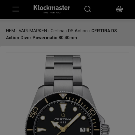
HEM
HEM
›
VARUMÄRKEN
›
Certina
›
DS Action
›
CERTINA DS
Action Diver Powermatic 80 40mm
KLOCKOR
SMYCKEN
ÖVRIGT
VARUMÄRKEN
BUTIKER
PRESENTKORT