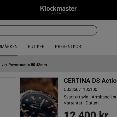
UMÄRKEN
BUTIKER
PRESENTKORT
Diver Powermatic 80 43mm
CERTINA DS Actio
C0326071105100
Svart urtavla • Armband i s
Vattentät • Datum
12 400
kr