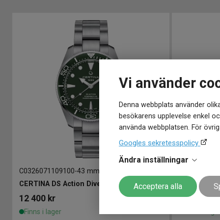
Vi använder co
Denna webbplats använder olika
besökarens upplevelse enkel och
använda webbplatsen. För övriga
Googles sekretesspolicy
Ändra inställningar
C0326071109100
-
43 mm
C032929110
CERTINA DS Action Diver Powermatic 80 43mm
Acceptera alla
S
12 400
kr
14 500
kr
Finns i lager
Finns i lage