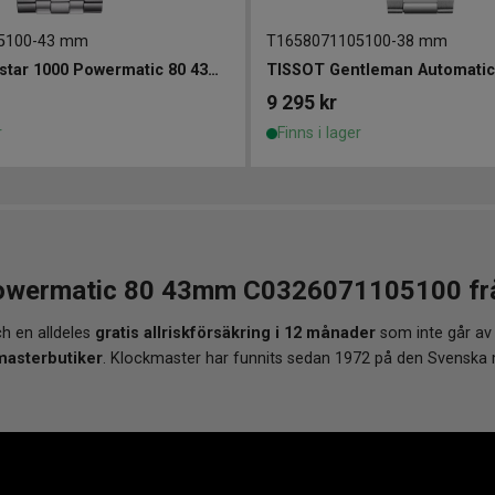
5100
-
43 mm
T1658071105100
-
38 mm
TISSOT Seastar 1000 Powermatic 80 43mm
TISSOT Gentleman Automati
9 295
kr
r
Finns i lager
owermatic 80 43mm C0326071105100 från 
h en alldeles
gratis allriskförsäkring i 12 månader
som inte går av
masterbutiker
. Klockmaster har funnits sedan 1972 på den Svenska