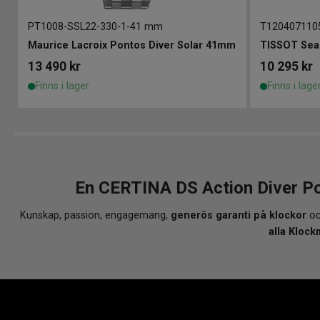
PT1008-SSL22-330-1
-
41 mm
T120407110
Maurice Lacroix Pontos Diver Solar 41mm
13 490
kr
10 295
kr
Finns i lager
Finns i lage
En CERTINA DS Action Diver P
Kunskap, passion, engagemang,
generös garanti på klockor
oc
alla Klock