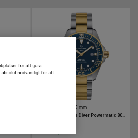
bplatser för att göra
r absolut nödvändigt för att
C0326072204100
-
43 mm
CERTINA DS Action Diver Powermatic 80 43mm
CERTINA DS Action Diver Powermatic 80 43mm
13 400
kr
Finns i lager