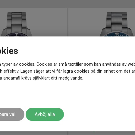
okies
 typer av cookies. Cookies är små textfiler som kan användas av web
 effektiv. Lagen säger att vi får lagra cookies på din enhet om det ä
 ändamål krävs självklart ditt medgivande.
4101
-
41 mm
C0326071104100
-
43 mm
CERTINA DS Action GMT Powermatic 80 41mm
para val
Avböj alla
12 400
kr
r
Finns i lager