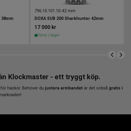
796.10.101.10
-
42 mm
c 38mm
DOXA SUB 200 Sharkhunter 42mm
17 000
kr
Finns i lager
Klockmaster - ett tryggt köp.
 för hackor. Behöver du
justera armbandet
är det också
gratis i
 marknaden!