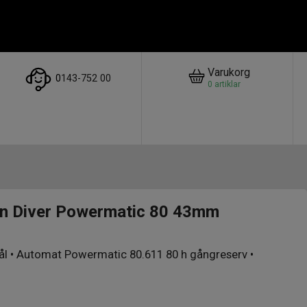
Varukorg
0
143-752 00
0
artiklar
n Diver Powermatic 80 43mm
tål • Automat Powermatic 80.611 80 h gångreserv •