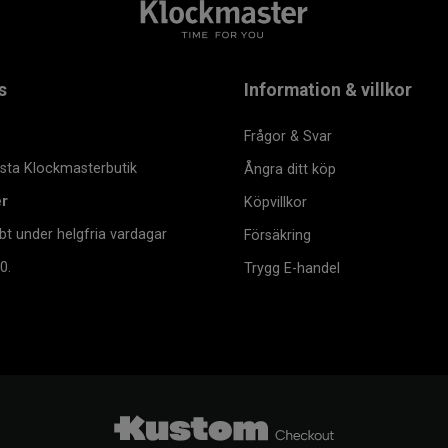
s
Information & villkor
Frågor & Svar
msta Klockmasterbutik
Ångra ditt köp
er
Köpvillkor
bt under helgfria vardagar
Försäkring
0.
Trygg E-handel